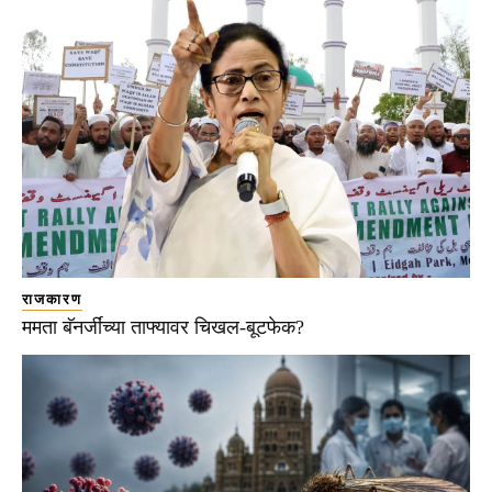
राजकारण
ममता बॅनर्जींच्या ताफ्यावर चिखल-बूटफेक?