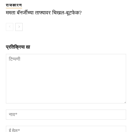
राजकारण
ममता बॅनर्जींच्या ताफ्यावर चिखल-बूटफेक?
प्रतिक्रिया द्या
टिप्पणी
ना
ई