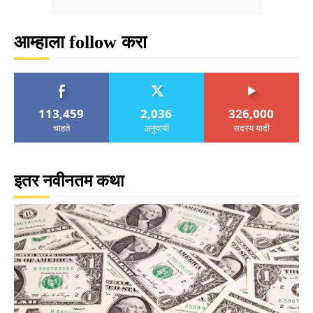
आम्हाला follow करा
113,459
2,036
326,000
चाहते
अनुयायी
सदस्य यादी
इतर नवीनतम कथा