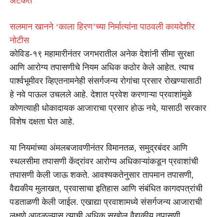
अटकेत
सलमान खानने ‘काला हिरण’च्या निर्मात्यांना पाठवली कायदेशीर
नोटीस
कोविड-१९ महामारीनंतर जगभरातील अनेक देशांनी सीमा सुरक्षा
आणि आरोग्य तपासणीचे नियम अधिक कठोर केले आहेत. त्याच
पार्श्वभूमीवर व्हिएतनामनेही संसर्गजन्य रोगांचा प्रसार रोखण्यासाठी
हे नवे पाऊल उचलले आहे. देशात प्रवेश करणाऱ्या प्रवाशांमुळे
कोणत्याही धोकादायक आजाराचा प्रसार होऊ नये, यासाठी सरकार
विशेष दक्षता घेत आहे.
या नियमांच्या अंमलबजावणीनंतर विमानतळ, समुद्रबंदर आणि
स्थलसीमा तपासणी केंद्रांवर आरोग्य अधिकाऱ्यांकडून प्रवाशांची
तपासणी केली जाऊ शकते. आवश्यकतेनुसार तापमान तपासणी,
वैद्यकीय मुलाखत, प्रवासाचा इतिहास आणि संबंधित कागदपत्रांची
पडताळणी केली जाईल. एखाद्या प्रवाशामध्ये संसर्गजन्य आजाराची
लक्षणे आढळल्यास त्याची अधिक सखोल वैद्यकीय तपासणी