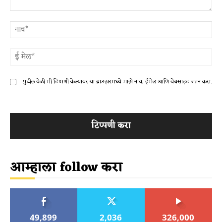
टिप्पणी
ना
ई
मे
पुढील वेळी मी टिप्पणी केल्यावर या ब्राउझरमध्ये माझे नाव, ईमेल आणि वेबसाइट जतन करा.
आम्हाला follow करा
49,899
2,036
326,000