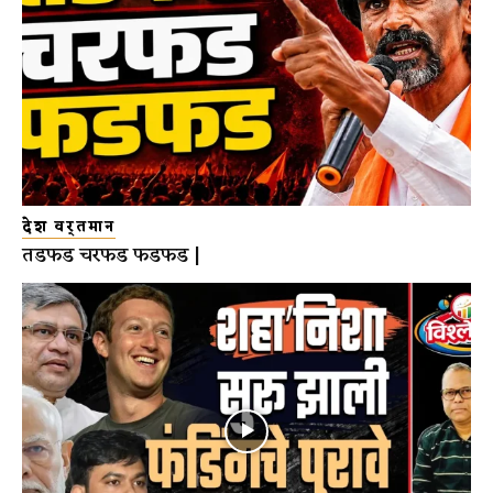
देश वर्तमान
तडफड चरफड फडफड |