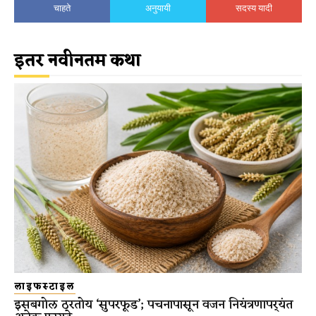
चाहते
अनुयायी
सदस्य यादी
इतर नवीनतम कथा
लाइफस्टाइल
इसबगोल ठरतोय ‘सुपरफूड’; पचनापासून वजन नियंत्रणापर्यंत