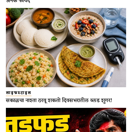
अनेक फायदे
लाइफस्टाइल
सकाळचा नाश्ता ठरवू शकतो दिवसभरातील ब्लड शुगर!