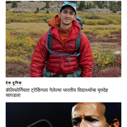
देश दुनिया
कॅलिफोर्नियात ट्रेकिंगला गेलेल्या भारतीय विद्यार्थ्याचा मृतदेह
सापडला