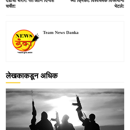
दंडाचा थरार: पंत आणि दिग्वेश
च्या क्रिकेट विश्वचषक विजेत्यांना
चर्चेत!
भेटले!
Team News Danka
लेखकाकडून अधिक