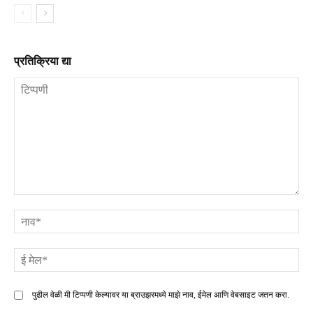
प्रतिक्रिया द्या
टिप्पणी
ना
ई
मे
पुढील वेळी मी टिप्पणी केल्यावर या ब्राउझरमध्ये माझे नाव, ईमेल आणि वेबसाइट जतन करा.