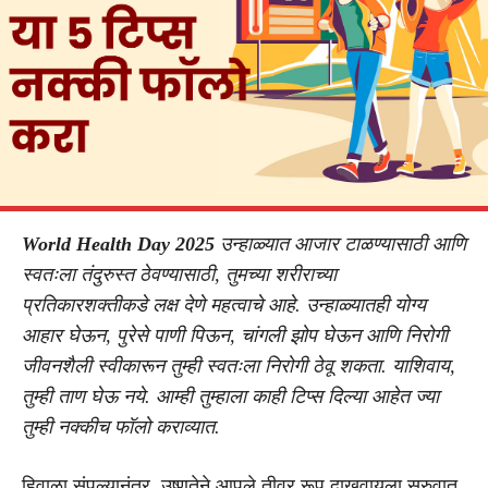
World Health Day 2025
उन्हाळ्यात आजार टाळण्यासाठी आणि
स्वतःला तंदुरुस्त ठेवण्यासाठी, तुमच्या शरीराच्या
प्रतिकारशक्तीकडे लक्ष देणे महत्वाचे आहे. उन्हाळ्यातही योग्य
आहार घेऊन, पुरेसे पाणी पिऊन, चांगली झोप घेऊन आणि निरोगी
जीवनशैली स्वीकारून तुम्ही स्वतःला निरोगी ठेवू शकता. याशिवाय,
तुम्ही ताण घेऊ नये. आम्ही तुम्हाला काही टिप्स दिल्या आहेत ज्या
तुम्ही नक्कीच फॉलो कराव्यात.
हिवाळा संपल्यानंतर, उष्णतेने आपले तीव्र रूप दाखवायला सुरुवात