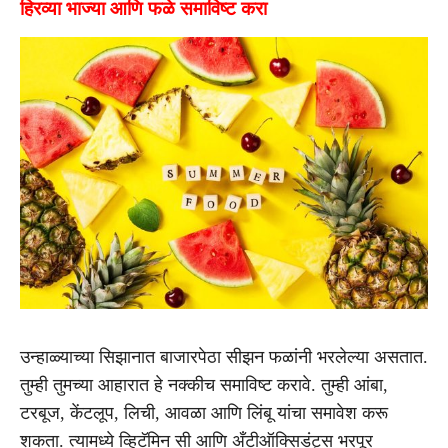
हिरव्या भाज्या आणि फळे समाविष्ट करा
उन्हाळ्याच्या सिझानात बाजारपेठा सीझन फळांनी भरलेल्या असतात.
तुम्ही तुमच्या आहारात हे नक्कीच समाविष्ट करावे. तुम्ही आंबा,
टरबूज, केंटलूप, लिची, आवळा आणि लिंबू यांचा समावेश करू
शकता. त्यामध्ये व्हिटॅमिन सी आणि अँटीऑक्सिडंट्स भरपूर