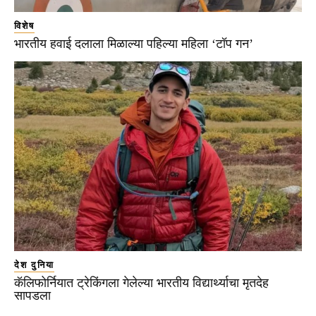
विशेष
भारतीय हवाई दलाला मिळाल्या पहिल्या महिला ‘टॉप गन’
देश दुनिया
कॅलिफोर्नियात ट्रेकिंगला गेलेल्या भारतीय विद्यार्थ्याचा मृतदेह
सापडला