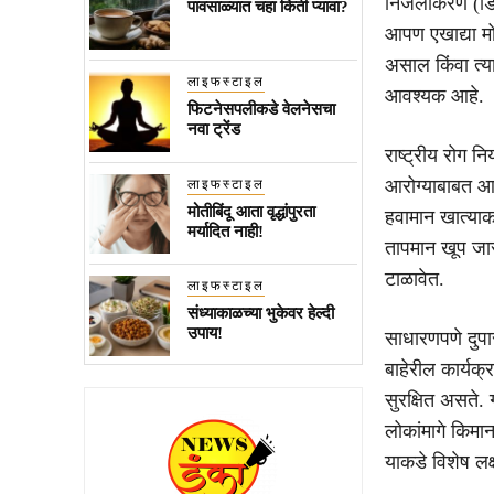
निर्जलीकरण (डि
पावसाळ्यात चहा किती प्यावा?
आपण एखाद्या मोठ
असाल किंवा त्
लाइफस्टाइल
आवश्यक आहे.
फिटनेसपलीकडे वेलनेसचा
नवा ट्रेंड
राष्ट्रीय रोग नि
आरोग्याबाबत आध
लाइफस्टाइल
मोतीबिंदू आता वृद्धांपुरता
हवामान खात्याक
मर्यादित नाही!
तापमान खूप जास
टाळावेत.
लाइफस्टाइल
संध्याकाळच्या भुकेवर हेल्दी
उपाय!
साधारणपणे दुपार
बाहेरील कार्यक
सुरक्षित असते. ग
लोकांमागे किमान
याकडे विशेष लक्