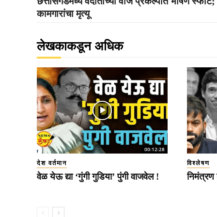
छत्तीसगडमध्ये वेदांताच्या वीज प्रकल्पात भीषण स्फोट
कामगारांचा मृत्यू
लेखकाकडून अधिक
00:12:28
देश वर्तमान
विश्लेषण
वेळ येऊ द्या ‘गुंगी गुडिया’ पुंगी वाजवेल !
निमंत्रण