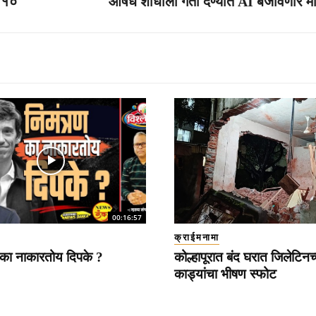
; १०
औषध शोधाला गती देण्यात AI बजावणार मो
00:16:57
क्राईमनामा
 का नाकारतोय दिपके ?
कोल्हापूरात बंद घरात जिलेटिनच्
काड्यांचा भीषण स्फोट