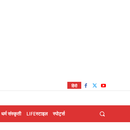
हिंदी
धर्म संस्कृती
LIFEस्टाइल
स्पोर्ट्स