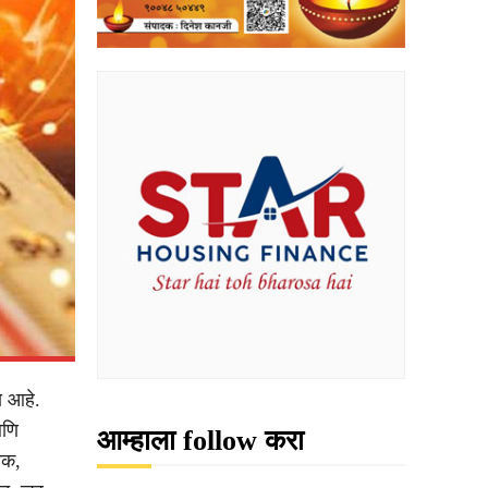
ा आहे.
आणि
आम्हाला follow करा
ोक,