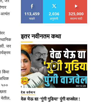
ीत, जर
होणार
113,459
2,036
325,000
अत्यंत
चाहते
अनुयायी
सदस्य यादी
मीवर
इतर नवीनतम कथा
स्थानिक
ावी. जर
र्यक्रम
े किंवा
े अधिक
ेक ५००
00:12:28
च्छता
देश वर्तमान
 येतील.
वेळ येऊ द्या ‘गुंगी गुडिया’ पुंगी वाजवेल !