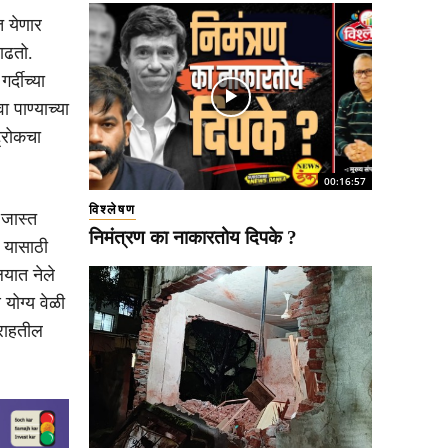
त येणार
ाढतो.
्दीच्या
ा पाण्याच्या
ट्रोकचा
00:16:57
विश्लेषण
 जास्त
निमंत्रण का नाकारतोय दिपके ?
. यासाठी
लयात नेले
योग्य वेळी
 राहतील