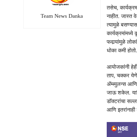
तसेच, कार्यक्र
Team News Danka
नाहीत. जास्त व
त्यामुळे बसण्य
कार्यक्रमांमध्ये
फवार्‍यांमुळे ल
धोका कमी होतो
आयोजकांनी हेही
ताप, चक्कर येण
अ‍ॅम्ब्युलन्स आ
जाऊ शकेल. याशि
डॉक्टरांचा सल्
आणि इतरांनाह