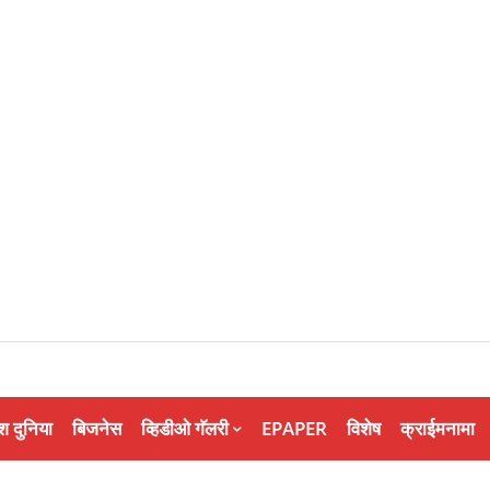
श दुनिया
बिजनेस
व्हिडीओ गॅलरी
EPAPER
विशेष
क्राईमनामा