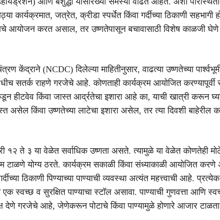
हायड्रेशन) आणि बेशुद्धी यांसारख्या समस्या वाढत आहेत. अशा परिस्थित
्या कार्यक्रमात, जत्रेत, क्रीडा स्पर्धेत किंवा गर्दीच्या ठिकाणी सहभागी 
याचे आयोजन करत असाल, तर उष्णतेपासून बचावासाठी विशेष काळजी घेणे 
यंत्रण केंद्राने (NCDC) दिलेल्या माहितीनुसार, वाढत्या उष्णतेच्या पार्श्वभू
ीच सतर्क राहणे गरजेचे आहे. कोणताही कार्यक्रम आयोजित करण्यापूर्वी 
डून हीटवेव किंवा जास्त आर्द्रतेचा इशारा आहे का, याची खात्री करून घ्य
्त असेल किंवा उष्णतेच्या लाटेचा इशारा असेल, तर त्या दिवशी बाहेरील का
ी १२ ते ३ या वेळेत सर्वाधिक उष्णता असते. त्यामुळे या वेळेत कोणतेही मोठ
्रम टाळणे योग्य ठरते. कार्यक्रम सकाळी किंवा संध्याकाळी आयोजित करण
र्दीच्या ठिकाणी पिण्याच्या पाण्याची व्यवस्था अत्यंत महत्त्वाची आहे. प्रत्य
 एक स्वच्छ व सुरक्षित पाण्याचा स्टॉल असावा. पाण्याची गुणवत्ता आणि स्व
ष देणे गरजेचे आहे, जेणेकरून पोटाचे किंवा पाण्यामुळे होणारे आजार टाळता