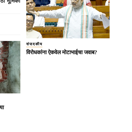
ठी भूमिका
संपादकीय
विरोधकांना ऐकवेल मोटाभाईचा जवाब?
या