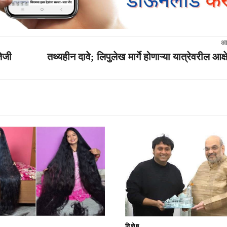
आ
तेजी
तथ्यहीन दावे; लिपुलेख मार्गे होणाऱ्या यात्रेवरील आक्
विशेष