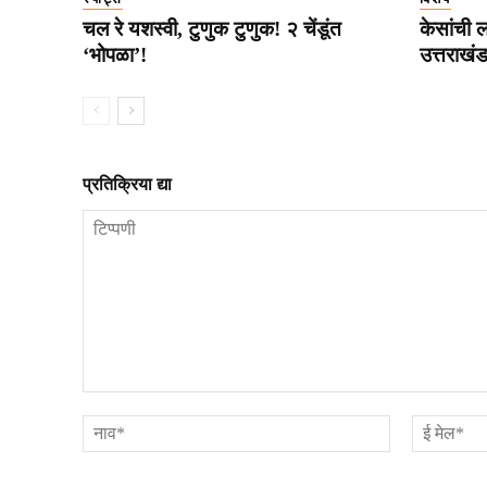
चल रे यशस्वी, टुणुक टुणुक! २ चेंडूंत
केसांची ल
‘भोपळा’!
उत्तराखं
प्रतिक्रिया द्या
टिप्पणी
नाव*