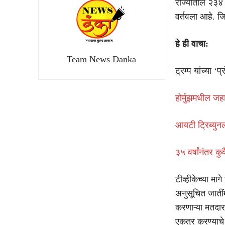
राज्यातील २३४ 
वर्तवला आहे. 
हे ही वाचा:
Team News Danka
ट्रम्प यांच्या ‘
होर्मुझमधील जहा
आयटी ट्रिब्युन
३५ वर्षांनंतर कु
टीव्हीकेच्या म
अनुसूचित जातींम
करणाऱ्या मतदारा
एकत्र करण्याचे