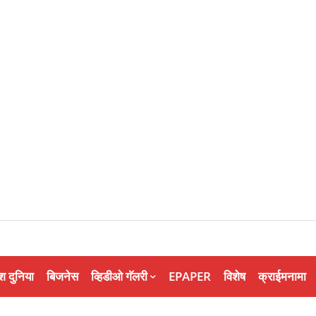
श दुनिया
बिजनेस
व्हिडीओ गॅलरी
EPAPER
विशेष
क्राईमनामा