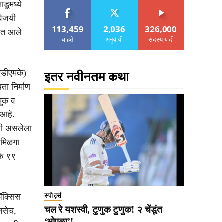
डूमध्ये
विजयी
113,459
2,036
326,000
्यात आले
चाहते
अनुयायी
सदस्य यादी
एडीएमके)
इतर नवीनतम कथा
ता निर्माण
मुक व
 आहे.
युती असलेला
ामिळगा
ीके ९९
‘ॲक्सिस
स्पोर्ट्स
चल रे यशस्वी, टुणुक टुणुक! २ चेंडूंत
 तसेच,
‘भोपळा’!