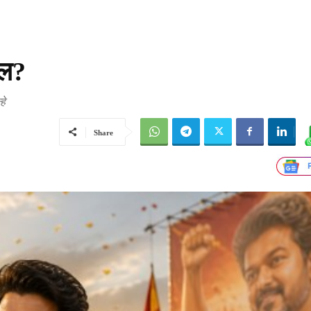
ूल?
हे
Share