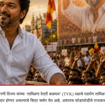
रणी विजय यांच्या ‘तामिळगा वेत्री कळघम’ (TVK) पक्षाचे पदार्पण तामिळन
ार होणार असल्याचे चित्र समोर येत आहे. अशातच फोडाफोडीचे राजक