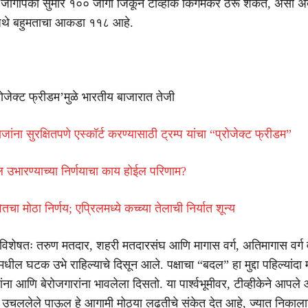
जागांपैकी सुमारे १०० जागा जिंकून टीव्हीके किंगमेकर ठरू शकते, असा अ
जिथे बहुमताचा आकडा ११८ आहे.
प्रोजेक्ट फ्रीडम’मुळे भारतीय बाजारात तेजी
जांना सुरक्षितपणे एस्कॉर्ट करण्यासाठी ट्रम्प यांचा “प्रोजेक्ट फ्रीडम”
ल उभारण्याच्या निर्णयाचा काय होईल परिणाम?
वैतचा मोठा निर्णय; एप्रिलमध्ये कच्च्या तेलाची निर्यात शून्य
ागे विशेषतः तरुण मतदार, शहरी मतदारसंघ आणि मागास वर्ग, अतिमागास वर्ग
धील घटक उभे राहिल्याचे दिसून आले. पक्षाचा “बदल” हा मुद्दा पहिल्यांदा
ंना आणि बेरोजगारांना भावलेला दिसतो. या पार्श्वभूमीवर, टीव्हीकेने आपल
 उचललेले पाऊल हे आगामी मोठ्या लढतीचे संकेत देत आहे, ज्यात निकालान