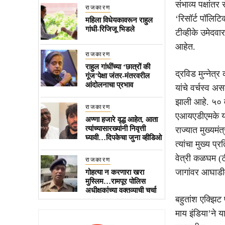
संभाव्य पक्षांत
राजकारण
‘रिसॉर्ट पॉलिट
महिला विधेयकावरून राहुल
गांधी-रिजिजू भिडले
टीव्हीके उमेदवा
आहेत.
राजकारण
राहुल गांधींच्या ‘छात्रों की
द्रविड मुन्नेत
गूंज’पेक्षा जंतर-मंतरवरील
आंदोलनाचा प्रभाव
यांचे वर्चस्व अस
झाली आहे. ५० व
राजकारण
एआयएडीएमके या द
अण्णा हजारे वृद्ध आहेत, आता
त्यांच्यासारख्यांनी निवृत्ती
राज्यात मुख्यमं
घ्यावी…दिपकेचा जुना व्हीडिओ
त्यांचा मुख्य 
वेत्री कळघम (टी
राजकारण
जागांवर आघाडी
गोहत्या न करणारा खरा
मुस्लिम…रामपूर पोलिस
अधीक्षकांच्या वक्तव्याची चर्चा
बहुतांश एक्झिट
माय इंडिया’ने य