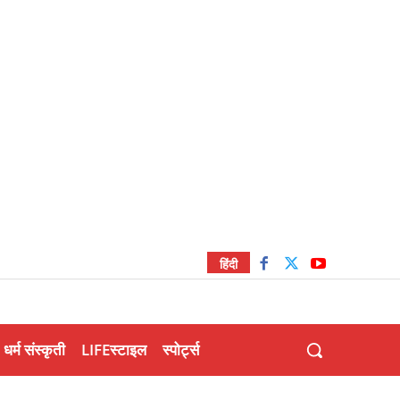
हिंदी
धर्म संस्कृती
LIFEस्टाइल
स्पोर्ट्स