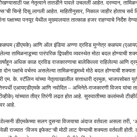
र रोखण्यासाठी पक्ष नेतृत्वाने तातडीने पावले उचलली आहेत. दरम्यान, तामिळना
िक्स’ची चिन्हे दिसू लागली आहेत. माहितीनुसार, निकाल जाहीर होताच सर्व 
रांना पक्षाच्या पनयूर येथील मुख्यालयात तात्काळ हजर राहण्याचे निर्देश देण
्र कळघम (डीएमके) आणि ऑल इंडिया अण्णा द्रविड मुन्नेत्र कळघम (एआय
लेल्या तामिळनाडूच्या पारंपरिक द्विपक्षीय व्यवस्थेत मोठा बदल होण्याची शक्य
र्षांहून अधिक काळ द्रविड राजकारणाचा बालेकिल्ला राहिलेल्या आणि द्र
ोन पक्षांचे वर्चस्व असलेल्या तामिळनाडूमध्ये मोठे बदल होण्याची शक्यता
त्री एम. के. स्टॅलिन यांच्या नेतृत्वाखालील सत्ताधारी द्रमुक, भाजपसोबत 
प्रतिस्पर्धी एआयएडीएमके आणि नवोदित – अभिनेते-राजकारणी विजय यांचा त
व्हीके) यांच्यात तीव्र तिरंगी लढत होत आहे. सुरुवातीच्या कलांमध्ये टीव्ह
वर आहे.
 पोल्सनी डीएमकेच्या सलग दुसऱ्या विजयाचा अंदाज वर्तवला असला तरी, 
ावेळी राज्यात ‘विजय इफेक्ट’ची मोठी लाट येण्याची शक्यता वर्तवली होती.