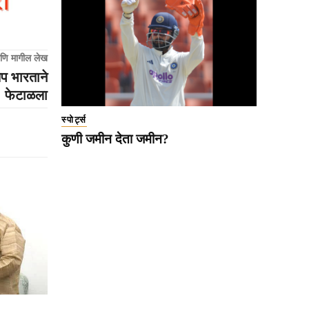
णि मागील लेख
षेप भारताने
फेटाळला
स्पोर्ट्स
कुणी जमीन देता जमीन?