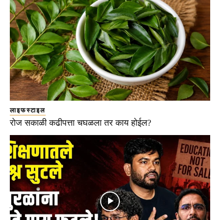
लाइफस्टाइल
रोज सकाळी कढीपत्ता चघळला तर काय होईल?