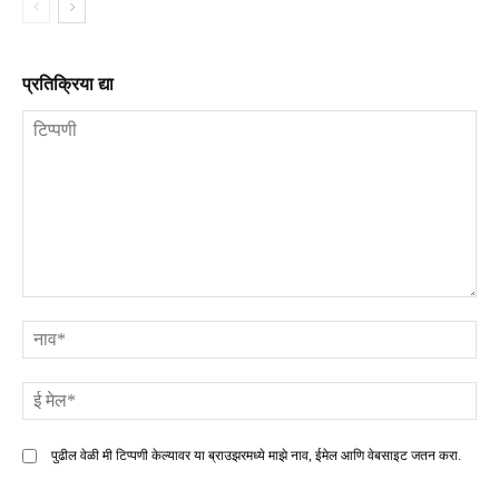
प्रतिक्रिया द्या
टिप्पणी
ना
ई
मे
पुढील वेळी मी टिप्पणी केल्यावर या ब्राउझरमध्ये माझे नाव, ईमेल आणि वेबसाइट जतन करा.