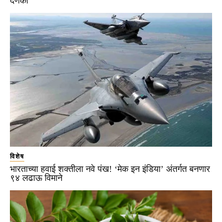
दणका
विशेष
भारताच्या हवाई शक्तीला नवे पंख! ‘मेक इन इंडिया’ अंतर्गत बनणार
९४ लढाऊ विमाने