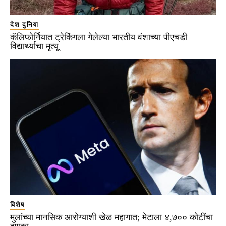
देश दुनिया
कॅलिफोर्नियात ट्रेकिंगला गेलेल्या भारतीय वंशाच्या पीएचडी
विद्यार्थ्याचा मृत्यू
विशेष
मुलांच्या मानसिक आरोग्याशी खेळ महागात; मेटाला ४,७०० कोटींचा