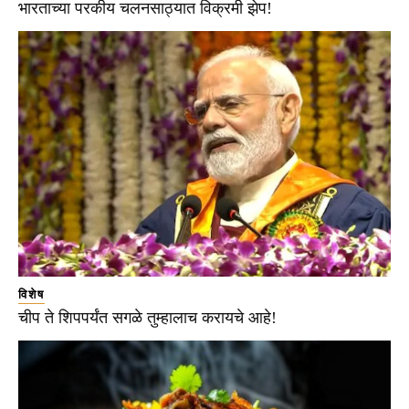
भारताच्या परकीय चलनसाठ्यात विक्रमी झेप!
विशेष
चीप ते शिपपर्यंत सगळे तुम्हालाच करायचे आहे!