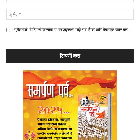
ई
मे
पुढील वेळी मी टिप्पणी केल्यावर या ब्राउझरमध्ये माझे नाव, ईमेल आणि वेबसाइट जतन करा.