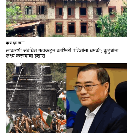
क्राईमनामा
लष्करशी संबंधित गटाकडून काश्मिरी पंडितांना धमकी; कुटुंबांना
लक्ष्य करण्याचा इशारा