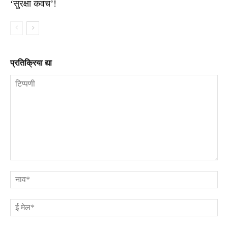
‘सुरक्षा कवच’!
प्रतिक्रिया द्या
टिप्पणी
ना
ई
मे