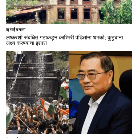
क्राईमनामा
लष्करशी संबंधित गटाकडून काश्मिरी पंडितांना धमकी; कुटुंबांना
लक्ष्य करण्याचा इशारा