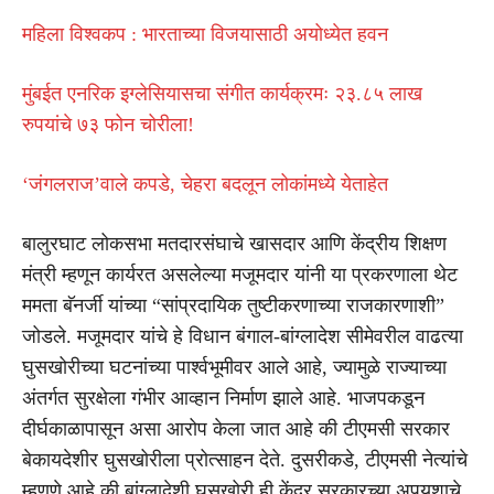
महिला विश्वकप : भारताच्या विजयासाठी अयोध्येत हवन
मुंबईत एनरिक इग्लेसियासचा संगीत कार्यक्रमः २३.८५ लाख
रुपयांचे ७३ फोन चोरीला!
‘जंगलराज’वाले कपडे, चेहरा बदलून लोकांमध्ये येताहेत
बालुरघाट लोकसभा मतदारसंघाचे खासदार आणि केंद्रीय शिक्षण
मंत्री म्हणून कार्यरत असलेल्या मजूमदार यांनी या प्रकरणाला थेट
ममता बॅनर्जी यांच्या “सांप्रदायिक तुष्टीकरणाच्या राजकारणाशी”
जोडले. मजूमदार यांचे हे विधान बंगाल-बांग्लादेश सीमेवरील वाढत्या
घुसखोरीच्या घटनांच्या पार्श्वभूमीवर आले आहे, ज्यामुळे राज्याच्या
अंतर्गत सुरक्षेला गंभीर आव्हान निर्माण झाले आहे. भाजपकडून
दीर्घकाळापासून असा आरोप केला जात आहे की टीएमसी सरकार
बेकायदेशीर घुसखोरीला प्रोत्साहन देते. दुसरीकडे, टीएमसी नेत्यांचे
म्हणणे आहे की बांग्लादेशी घुसखोरी ही केंद्र सरकारच्या अपयशाचे