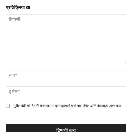
प्रतिक्रिया द्या
टिप्पणी
ना
ई
मे
पुढील वेळी मी टिप्पणी केल्यावर या ब्राउझरमध्ये माझे नाव, ईमेल आणि वेबसाइट जतन करा.