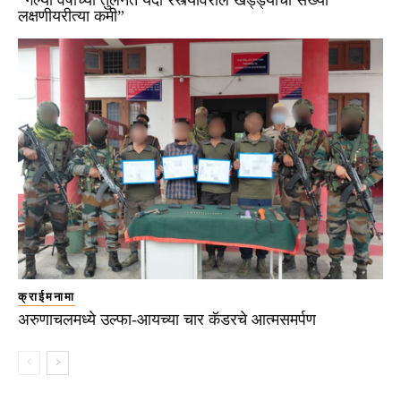
लक्षणीयरीत्या कमी”
क्राईमनामा
अरुणाचलमध्ये उल्फा-आयच्या चार कॅडरचे आत्मसमर्पण