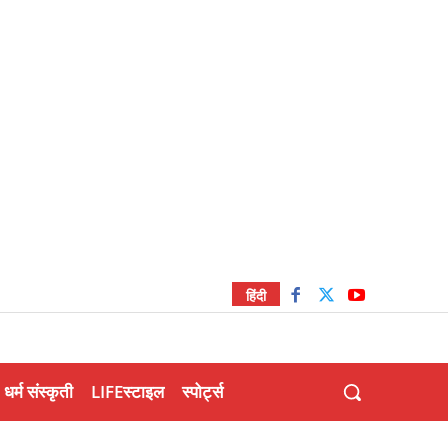
हिंदी
धर्म संस्कृती
LIFEस्टाइल
स्पोर्ट्स