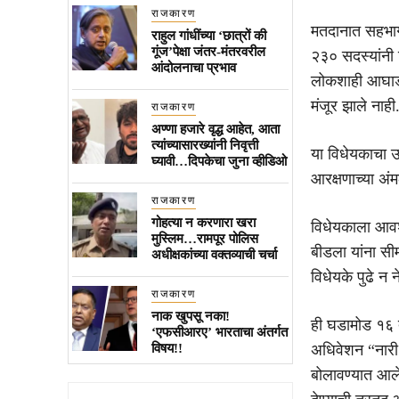
राजकारण
मतदानात सहभागी
राहुल गांधींच्या ‘छात्रों की
गूंज’पेक्षा जंतर-मंतरवरील
२३० सदस्यांनी 
आंदोलनाचा प्रभाव
लोकशाही आघाडी 
मंजूर झाले नाही
राजकारण
अण्णा हजारे वृद्ध आहेत, आता
त्यांच्यासारख्यांनी निवृत्ती
या विधेयकाचा उ
घ्यावी…दिपकेचा जुना व्हीडिओ
आरक्षणाच्या अं
राजकारण
गोहत्या न करणारा खरा
विधेयकाला आवश्
मुस्लिम…रामपूर पोलिस
बीडला यांना सी
अधीक्षकांच्या वक्तव्याची चर्चा
विधेयके पुढे न न
राजकारण
नाक खुपसू नका!
ही घडामोड १६ ते
‘एफसीआरए’ भारताचा अंतर्गत
विषय!!
अधिवेशन “नारी 
बोलावण्यात आले