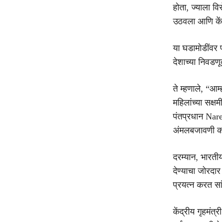
होता, ज्याला वि
उठवला आणि केंद
या घडामोडींवर प
देशाच्या निवडण
ते म्हणाले, “आम
महिलांच्या सक्
पंतप्रधान Nar
अंमलबजावणी करा
दरम्यान, भारती
देण्याचा जोरदार
प्रयत्न करत सां
केंद्रीय गृहमं