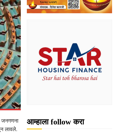
आम्हाला follow करा
ीन जनगणना
ून लावले.