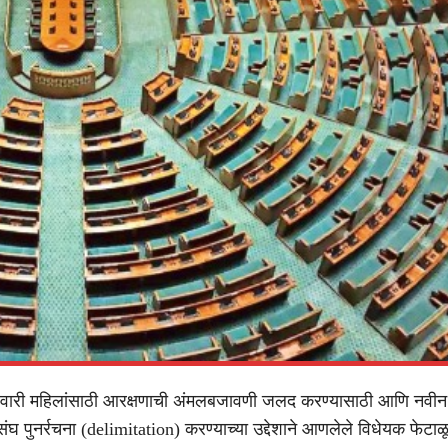
रवारी महिलांसाठी आरक्षणाची अंमलबजावणी जलद करण्यासाठी आणि नव
घ पुनर्रचना (delimitation) करण्याच्या उद्देशाने आणलेले विधेयक फेटाळ