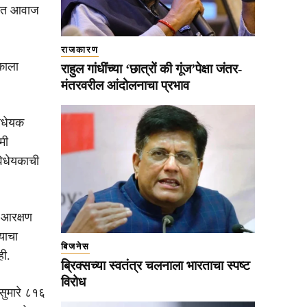
ोधात आवाज
राजकारण
यकाला
राहुल गांधींच्या ‘छात्रों की गूंज’पेक्षा जंतर-
मंतरवरील आंदोलनाचा प्रभाव
विधेयक
मी
िधेयकाची
 आरक्षण
्याचा
बिजनेस
ही.
ब्रिक्सच्या स्वतंत्र चलनाला भारताचा स्पष्ट
विरोध
सुमारे ८१६