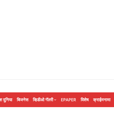
श दुनिया
बिजनेस
व्हिडीओ गॅलरी
EPAPER
विशेष
क्राईमनामा