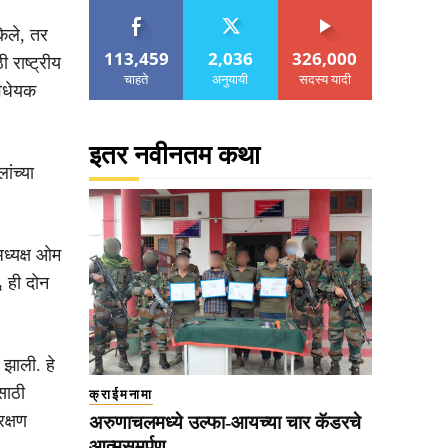
ेले, तर
113,459
2,036
326,000
राष्ट्रीय
चाहते
अनुयायी
सदस्य यादी
विधेयक
इतर नवीनतम कथा
ंच्या
ध्यक्ष ओम
६ ही दोन
 झाली. हे
साठी
क्राईमनामा
क्षण
अरुणाचलमध्ये उल्फा-आयच्या चार कॅडरचे
आत्मसमर्पण