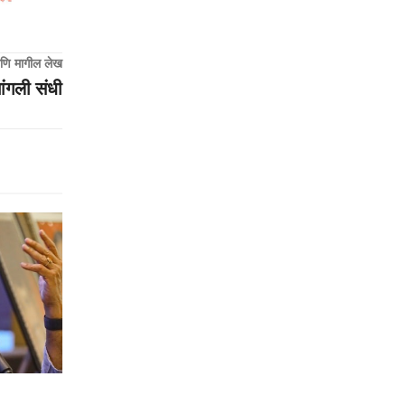
णि मागील लेख
चांगली संधी