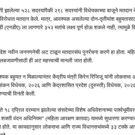
 झालेल्या ५२८ सदस्यांपैकी २९८ सदस्यांनी विधेयकाच्या बाजूने मतदान क
विरोधात मतदान केले. मात्र, आवश्यक असलेल्या दोन-तृतीयांश बहुमतासाठी 
(एनडीए) ला लागणारे ३५२ मतांचे लक्ष्य पूर्ण होऊ शकले नाही, त्यामुळे 
.
द्देश नवीन जनगणनेची अट टाळून मतदारसंघ पुनर्रचना करणे हा होता. महिला
मलबजावणीसाठी ही अट महत्त्वाची मानली जात होती.
यक बहुमत न मिळाल्यानंतर केंद्रीय मंत्री किरेन रिजिजू यांनी लोकसभा अ
मांकन विधेयक, २०२६ आणि केंद्रशासित प्रदेश (दुरुस्ती) विधेयक, २०२
ेण्याची विनंती केली.
 १८ एप्रिल दरम्यान झालेल्या संसदेच्या विशेष अधिवेशनाच्या पार्श्वभूमीवर
शक्ती वंदन अधिनियम” (महिला आरक्षण कायदा) यामध्ये सुधारणा करण्या
 होते. या कायद्यानुसार लोकसभा आणि राज्य विधानसभांमध्ये ३३ टक्के आर