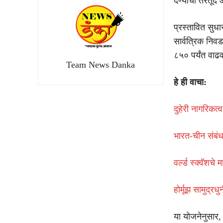
देण्याची तरतूद 
प्रस्तावित सुध
सार्वत्रिक निवड
८५० पर्यंत वाढव
Team News Danka
हे ही वाचा:
दुहेरी नागरिकत
भारत-चीन संबंध
वर्ल्ड स्क्वॅशच
होर्मूझ सामुद्
या योजनेनुसार,