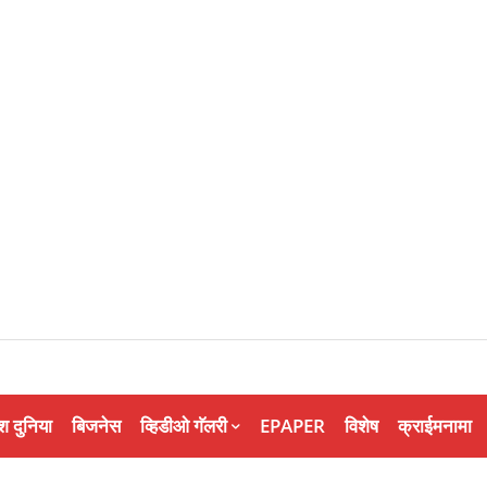
श दुनिया
बिजनेस
व्हिडीओ गॅलरी
EPAPER
विशेष
क्राईमनामा