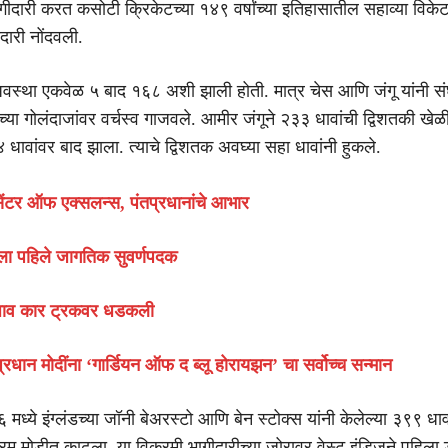
गीदारी करत कसोटी क्रिकेटच्या १४९ वर्षांच्या इतिहासातील सहाव्या विके
ीदारी नोंदवली.
अवस्था एकवेळ ५ बाद १६८ अशी झाली होती. मात्र चेस आणि जंगू यांनी स
्या गोलंदाजांवर वर्चस्व गाजवले. आमीर जंगूने २३३ धावांची द्विशतकी खेळ
धावांवर बाद झाला. त्याचे द्विशतक अवघ्या सहा धावांनी हुकले.
ेंटर ऑफ एक्सलन्स, पंतप्रधानांचे आभार
ताला पहिले जागतिक सुवर्णपदक
ाव कार ट्रकवर धडकली
तप्रधान मोदींना ‘गार्डियन ऑफ द ब्लू होरायझन’ चा सर्वोच्च सन्मान
मध्ये इंग्लंडच्या जॉनी बेअरस्टो आणि बेन स्टोक्स यांनी केलेल्या ३९९ धावा
्रम मोडीत काढला. या विक्रमी भागीदारीच्या जोरावर वेस्ट इंडिजने पहिला