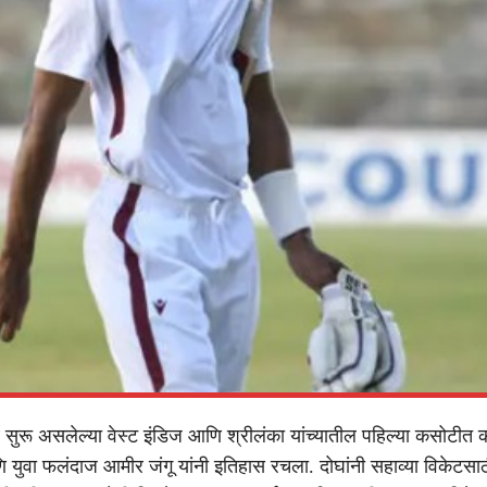
े सुरू असलेल्या वेस्ट इंडिज आणि श्रीलंका यांच्यातील पहिल्या कसोटीत क
 युवा फलंदाज आमीर जंगू यांनी इतिहास रचला. दोघांनी सहाव्या विकेटसा