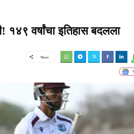
री! १४९ वर्षांचा इतिहास बदलला
Share