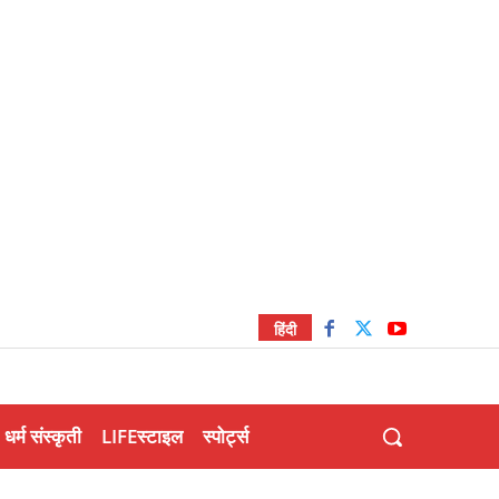
हिंदी
धर्म संस्कृती
LIFEस्टाइल
स्पोर्ट्स