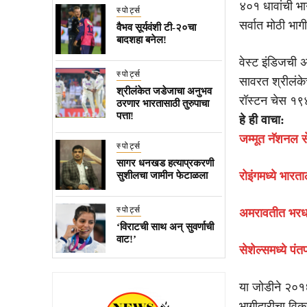
४०१ धावांची भा
स्पोर्ट्स
सर्वात मोठी भाग
वैभव सूर्यवंशी टी-२०चा
बादशहा बनेल!
वेस्ट इंडिजची 
स्पोर्ट्स
सावरत श्रीलंकेच
श्रीलंकेत जडेजाचा अनुभव
रॉस्टन चेस १९४ 
ठरणार भारतासाठी तुरुपाचा
पत्ता!
हे ही वाचा:
जम्मूत नॅशनल स
स्पोर्ट्स
सागर धनखड हत्याप्रकरणी
रोइंगमध्ये भार
सुशीलचा जामीन फेटाळला
स्पोर्ट्स
अमरावतीत भरध
‘विराटची साथ अन् सुवर्णाची
वाट!’
सेशेल्समध्ये पं
या जोडीने २०१६ 
भागीदारीचा विक