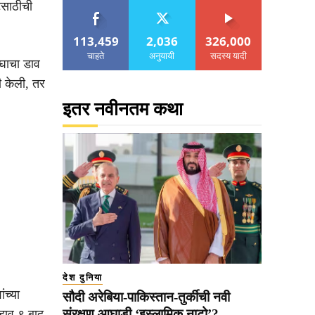
टसाठीची
113,459
2,036
326,000
चाहते
अनुयायी
सदस्य यादी
ंघाचा डाव
ी केली, तर
इतर नवीनतम कथा
देश दुनिया
ंच्या
सौदी अरेबिया-पाकिस्तान-तुर्कीची नवी
संरक्षण आघाडी ‘इस्लामिक नाटो’?
 डाव ९ बाद