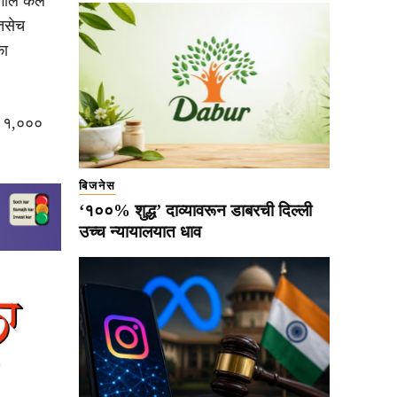
गोल केले
 तसेच
का
्य १,०००
बिजनेस
‘१००% शुद्ध’ दाव्यावरून डाबरची दिल्ली
उच्च न्यायालयात धाव