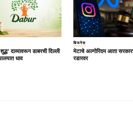
बिजनेस
द्ध’ दाव्यावरून डाबरची दिल्ली
मेटाचे अल्गोरिदम आता सरकारच
ायालयात धाव
रडारवर