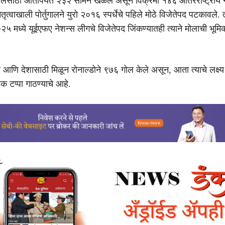
्तुगालसाठी आतापर्यंत २३२ सामने खेळले असून विक्रमी १४६ आंतरराष्ट्रीय 
ेतृत्वाखाली पोर्तुगालने युरो २०१६ स्पर्धेचे पहिले मोठे विजेतेपद पटकावले.
मध्ये यूईएफए नेशन्स लीगचे विजेतेपद जिंकण्यातही त्याने मोलाची भूमि
ब आणि देशासाठी मिळून रोनाल्डोने ९७६ गोल केले असून, आता त्याचे लक्ष
क टप्पा गाठण्याचे आहे.