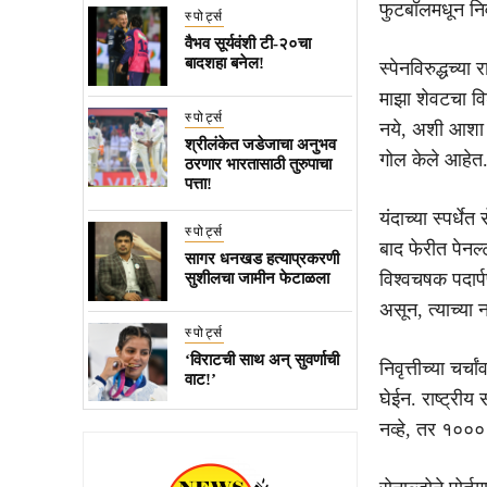
फुटबॉलमधून निवृत
स्पोर्ट्स
वैभव सूर्यवंशी टी-२०चा
बादशहा बनेल!
स्पेनविरुद्धच्य
माझा शेवटचा वि
स्पोर्ट्स
नये, अशी आशा आह
श्रीलंकेत जडेजाचा अनुभव
गोल केले आहेत
ठरणार भारतासाठी तुरुपाचा
पत्ता!
यंदाच्या स्पर्ध
स्पोर्ट्स
बाद फेरीत पेन
सागर धनखड हत्याप्रकरणी
विश्वचषक पदार्
सुशीलचा जामीन फेटाळला
असून, त्याच्य
स्पोर्ट्स
‘विराटची साथ अन् सुवर्णाची
निवृत्तीच्या चर
वाट!’
घेईन. राष्ट्रीय
नव्हे, तर १०००