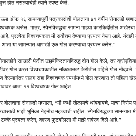
्त होत नसल्याचेही त्याने स्पष्ट केले.
ा राऊंड ऑफ १६ सामन्यापूर्वी पत्रकारांशी बोलताना ४१ वर्षीय रोनाल्डो म्हणा
श्वचषक असेल. मात्र, स्पेनविरुद्धचा सामना माझ्या कारकिर्दीतील अखेरच
े. प्रत्येक विश्वचषकात मी सर्वोत्तम देण्याचा प्रयत्न केला आहे. यंदाही
. आता या सामन्यात आणखी एक गोल करण्याचा प्रयत्न करेन.”
ेत रोनाल्डोने साखळी फेरीत उझबेकिस्तानविरुद्ध दोन गोल केले, तर क्रोएशियाव
ल्टीवर गोल करत विश्वचषकातील नॉकआऊट फेरीतील पहिले गोल नोंदवले. 
पण केल्यानंतर सलग सहा विश्वचषक स्पर्धांमध्ये गोल करणारा तो पहिला खे
ा नावावर आता ११ विश्वचषक गोल आहेत.
्चांवर बोलताना रोनाल्डो म्हणाला, “मी कधी खेळायचे थांबवायचे, याचा निर्णय
 संघासाठी माझी भूमिका नेहमीच महत्त्वाची राहील. स्पेनविरुद्धच्या सामन्यात 
 टक्के प्रयत्न करेन, कारण फुटबॉलला मी माझे सर्वस्व दिले आहे.”