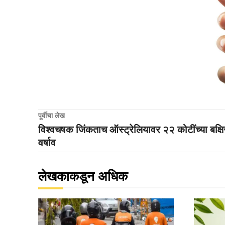
पूर्वीचा लेख
विश्वचषक जिंकताच ऑस्ट्रेलियावर २२ कोटींच्या बक्षि
वर्षाव
लेखकाकडून अधिक