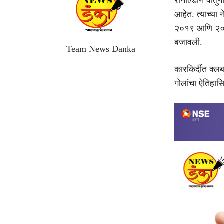
रोनाल्डोने पोर
आहेत. त्याच्या न
२०१९ आणि २०२५ 
बजावली.
Team News Danka
कारकिर्दीत क्ल
गोलांचा ऐतिहासि