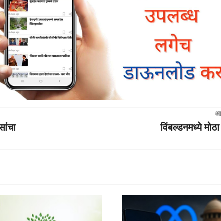
आ
सांचा
विंबल्डनमध्ये मो