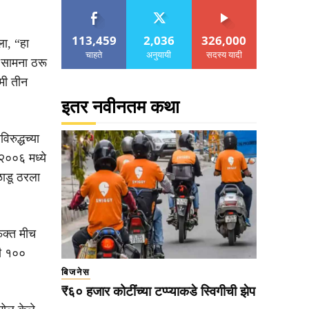
113,459
2,036
326,000
ला, “हा
चाहते
अनुयायी
सदस्य यादी
ा सामना ठरू
 मी तीन
इतर नवीनतम कथा
िरुद्धच्या
२००६ मध्ये
ळाडू ठरला
 फक्त मीच
मी १००
बिजनेस
₹६० हजार कोटींच्या टप्प्याकडे स्विगीची झेप