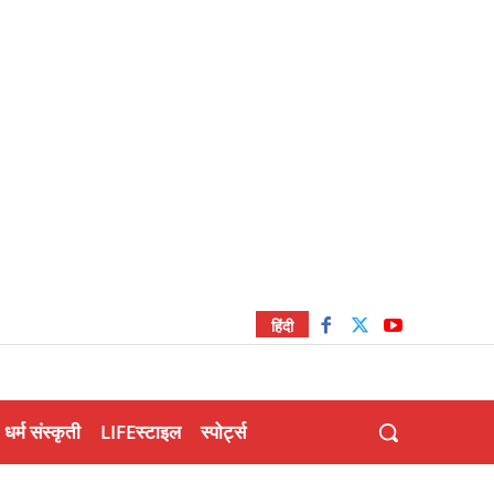
हिंदी
धर्म संस्कृती
LIFEस्टाइल
स्पोर्ट्स