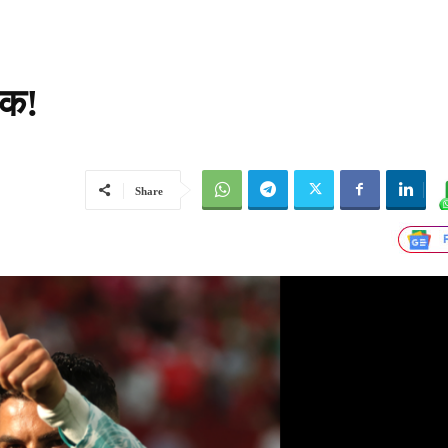
षक!
Share