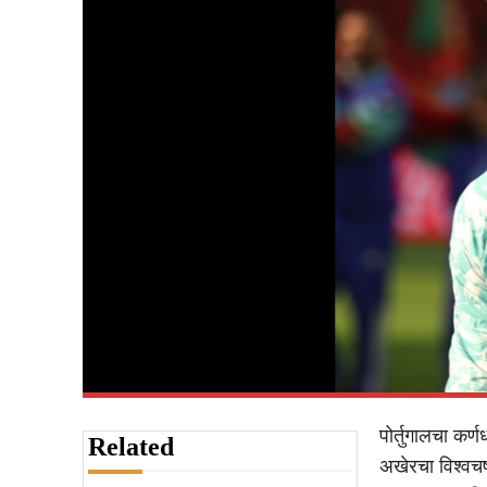
पोर्तुगालचा कर
Related
अखेरचा विश्वचष