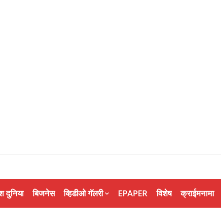
श दुनिया
बिजनेस
व्हिडीओ गॅलरी
EPAPER
विशेष
क्राईमनामा