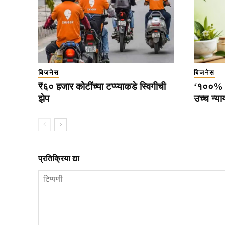
बिजनेस
बिजनेस
₹६० हजार कोटींच्या टप्प्याकडे स्विगीची
‘१००% शु
झेप
उच्च न्य
प्रतिक्रिया द्या