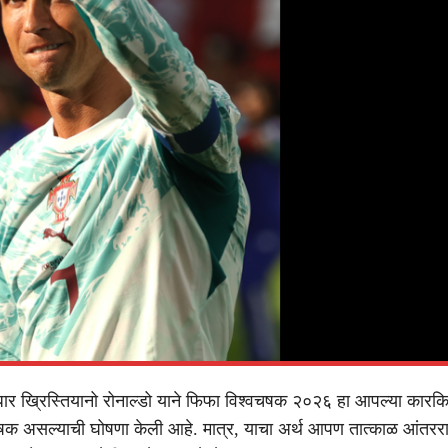
्णधार ख्रिस्तियानो रोनाल्डो याने फिफा विश्वचषक २०२६ हा आपल्या कारकिर
क असल्याची घोषणा केली आहे. मात्र, याचा अर्थ आपण तात्काळ आंतरराष