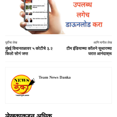
पूर्वीचा लेख
आणि मागील लेख
मुंबई विमानतळावर ५ कोटीचे ३.२
टीम इंडियाच्या कॉलने सुथारच्या
किलो सोनं जप्त
घरात आनंदाश्रू
Team News Danka
लेखकाकडून अधिक