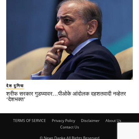
देश दुनिया
शरीफ सरकार गुडघ्यावर…पीओके आंदोलक दहशतवादी नव्हेतर
‘देशभक्त’
TERMS OF SERVICE
Privacy Policy
Disclaimer
About Us
Contact Us
© News Danka All Rights Reserved