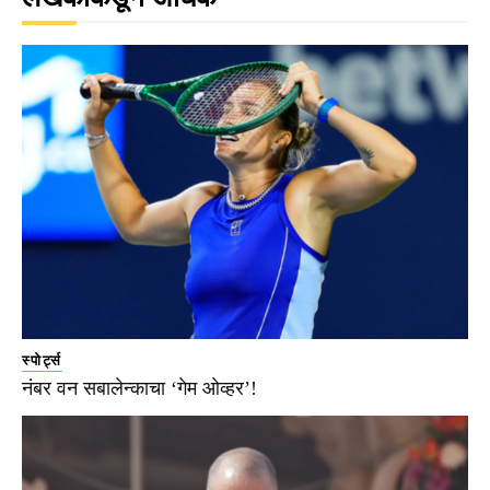
स्पोर्ट्स
नंबर वन सबालेन्काचा ‘गेम ओव्हर’!