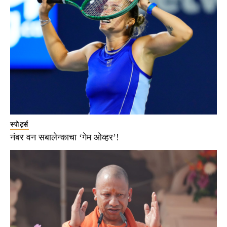
स्पोर्ट्स
नंबर वन सबालेन्काचा ‘गेम ओव्हर’!