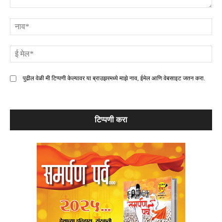
टिप्पणी
ना
ई
मे
पुढील वेळी मी टिप्पणी केल्यावर या ब्राउझरमध्ये माझे नाव, ईमेल आणि वेबसाइट जतन करा.