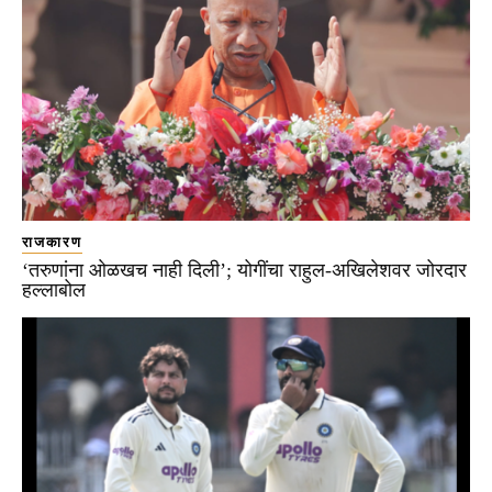
राजकारण
‘तरुणांना ओळखच नाही दिली’; योगींचा राहुल-अखिलेशवर जोरदार
हल्लाबोल