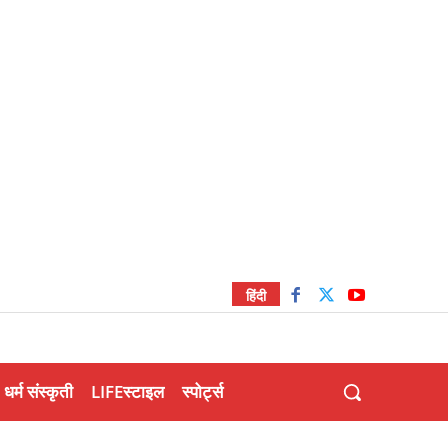
हिंदी
धर्म संस्कृती
LIFEस्टाइल
स्पोर्ट्स