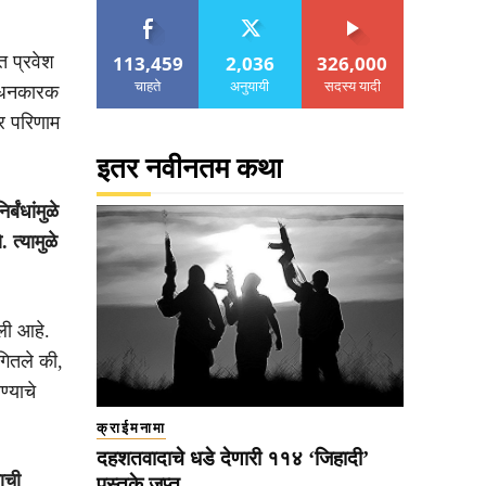
113,459
2,036
326,000
त प्रवेश
चाहते
अनुयायी
सदस्य यादी
बंधनकारक
ीर परिणाम
इतर नवीनतम कथा
्बंधांमुळे
 त्यामुळे
ली आहे.
ंगितले की,
्याचे
क्राईमनामा
दहशतवादाचे धडे देणारी ११४ ‘जिहादी’
ाची
पुस्तके जप्त