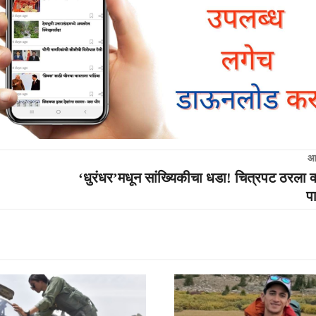
आ
‘धुरंधर’मधून सांख्यिकीचा धडा! चित्रपट ठरला 
प