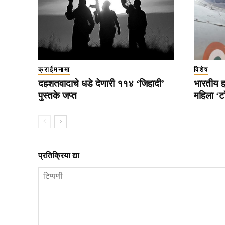
क्राईमनामा
विशेष
दहशतवादाचे धडे देणारी ११४ ‘जिहादी’
भारतीय ह
पुस्तके जप्त
महिला ‘ट
प्रतिक्रिया द्या