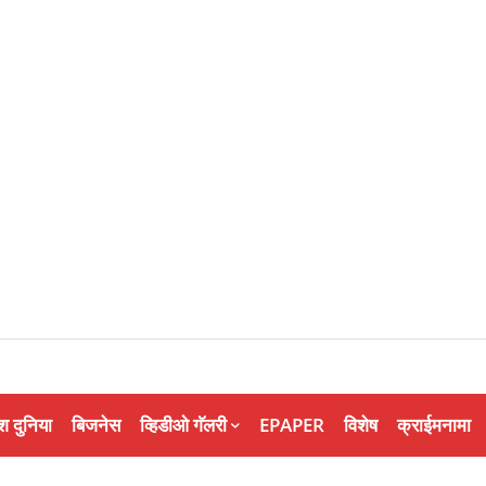
श दुनिया
बिजनेस
व्हिडीओ गॅलरी
EPAPER
विशेष
क्राईमनामा