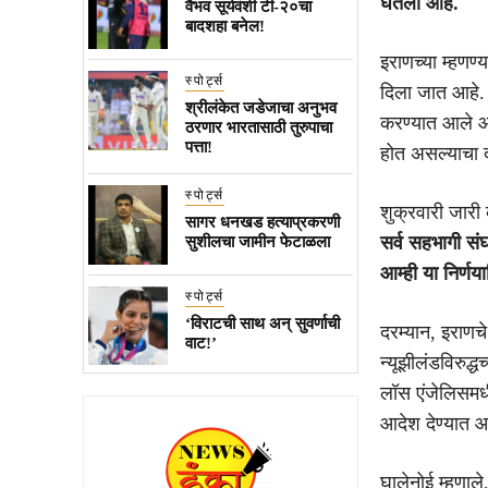
घेतला आहे.
वैभव सूर्यवंशी टी-२०चा
बादशहा बनेल!
इराणच्या म्हणण्
स्पोर्ट्स
दिला जात आहे. 
श्रीलंकेत जडेजाचा अनुभव
करण्यात आले आहे
ठरणार भारतासाठी तुरुपाचा
पत्ता!
होत असल्याचा द
स्पोर्ट्स
शुक्रवारी जारी
सागर धनखड हत्याप्रकरणी
सर्व सहभागी संघ
सुशीलचा जामीन फेटाळला
आम्ही या निर्ण
स्पोर्ट्स
‘विराटची साथ अन् सुवर्णाची
दरम्यान, इराणचे
वाट!’
न्यूझीलंडविरुद्
लॉस एंजेलिसमधी
आदेश देण्यात आ
घालेनोई म्हणाले