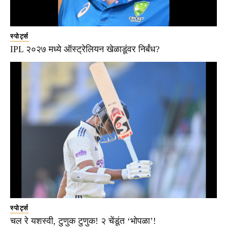
स्पोर्ट्स
IPL २०२७ मध्ये ऑस्ट्रेलियन खेळाडूंवर निर्बंध?
स्पोर्ट्स
चल रे यशस्वी, टुणुक टुणुक! २ चेंडूंत ‘भोपळा’!