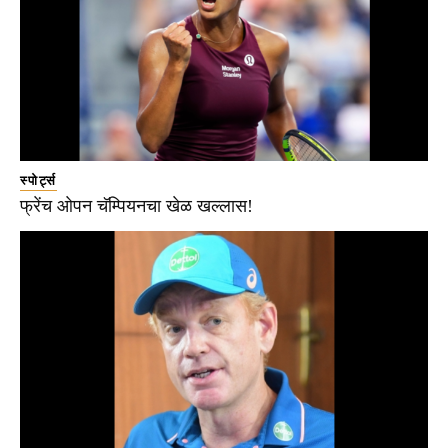
स्पोर्ट्स
फ्रेंच ओपन चॅम्पियनचा खेळ खल्लास!