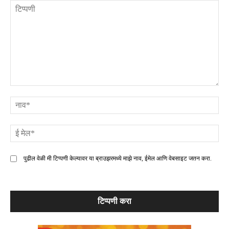
टिप्पणी
ना
ई
मे
पुढील वेळी मी टिप्पणी केल्यावर या ब्राउझरमध्ये माझे नाव, ईमेल आणि वेबसाइट जतन करा.