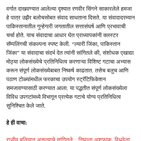
वर्गात दाखवण्यात आलेल्या दृश्यात रणवीर सिंगने साकारलेले हमजा
हे पात्र उझैर बलोचसोबत संवाद साधताना दिसते. या संवादादरम्यान
पाकिस्तानातील गुन्हेगारी जगतातील सत्तासंघर्ष आणि प्रभावाची
चर्चा होते. याच संवादाचा आधार घेत प्राध्यापकांनी क्लस्टर
सॅम्पलिंगची संकल्पना स्पष्ट केली. “ल्यारी जिंका, पाकिस्तान
जिंका” या संवादाचा संदर्भ देत त्यांनी सांगितले की, संशोधक एखाद्या
मोठ्या लोकसंख्येचे प्रतिनिधित्व करणाऱ्या विशिष्ट गटाचा अभ्यास
करून संपूर्ण लोकसंख्येबाबत निष्कर्ष काढतात. तसेच बलुच आणि
पठाण टोळ्यांमधील फरकाचा उपयोग स्ट्रॅटिफिकेशन
समजावण्यासाठी करण्यात आला. या पद्धतीत संपूर्ण लोकसंख्येला
विविध उपगटांमध्ये विभागून प्रत्येक गटाचे योग्य प्रतिनिधित्व
सुनिश्चित केले जाते.
हे ही वाचा:
राजीव बलियान असल्याचे सांगितले…निघाला अशफाक, विधवेला