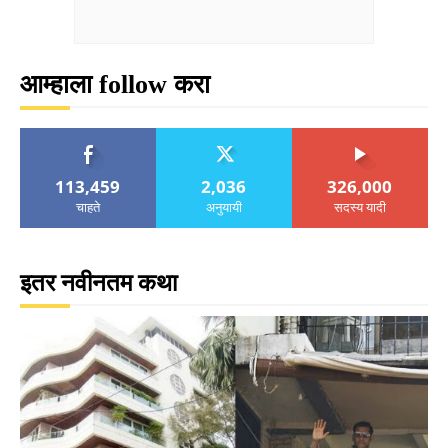
आम्हाला follow करा
113,459
2,036
326,000
चाहते
अनुयायी
सदस्य यादी
इतर नवीनतम कथा