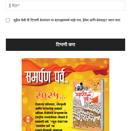
ई
मे
पुढील वेळी मी टिप्पणी केल्यावर या ब्राउझरमध्ये माझे नाव, ईमेल आणि वेबसाइट जतन करा.