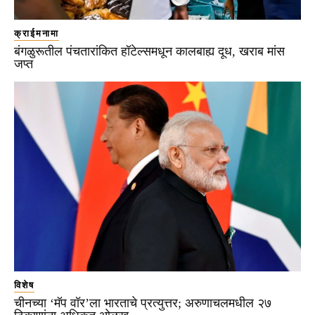
क्राईमनामा
बंगळुरूतील पंचतारांकित हॉटेल्समधून कालबाह्य दूध, खराब मांस
जप्त
विशेष
चीनच्या ‘मॅप वॉर’ला भारताचे प्रत्युत्तर; अरुणाचलमधील २७