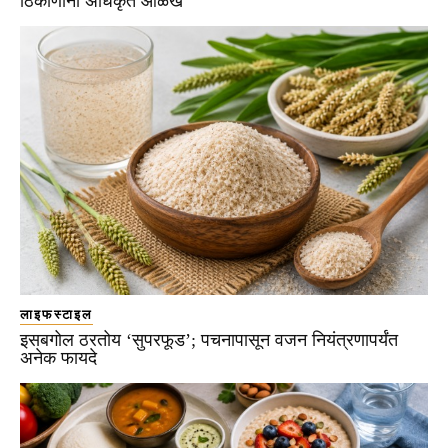
ठिकाणांना अधिकृत ओळख
लाइफस्टाइल
इसबगोल ठरतोय ‘सुपरफूड’; पचनापासून वजन नियंत्रणापर्यंत
अनेक फायदे