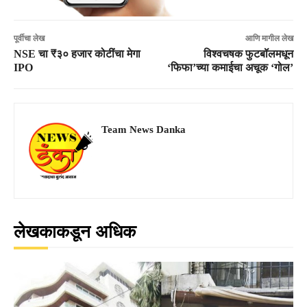
पूर्वीचा लेख
आणि मागील लेख
NSE चा ₹३० हजार कोटींचा मेगा
विश्वचषक फुटबॉलमधून
IPO
‘फिफा’च्या कमाईचा अचूक ‘गोल’
Team News Danka
लेखकाकडून अधिक