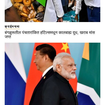
क्राईमनामा
बंगळुरूतील पंचतारांकित हॉटेल्समधून कालबाह्य दूध, खराब मांस
जप्त