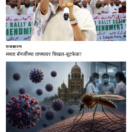
राजकारण
ममता बॅनर्जींच्या ताफ्यावर चिखल-बूटफेक?