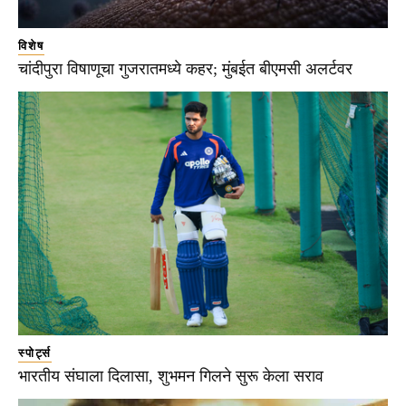
विशेष
चांदीपुरा विषाणूचा गुजरातमध्ये कहर; मुंबईत बीएमसी अलर्टवर
स्पोर्ट्स
भारतीय संघाला दिलासा, शुभमन गिलने सुरू केला सराव