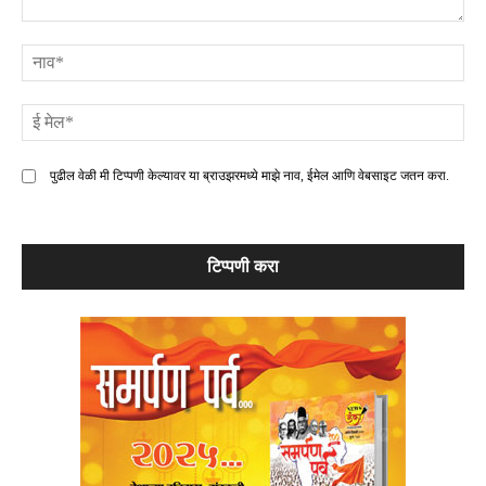
टिप्पणी
ना
ई
मे
पुढील वेळी मी टिप्पणी केल्यावर या ब्राउझरमध्ये माझे नाव, ईमेल आणि वेबसाइट जतन करा.