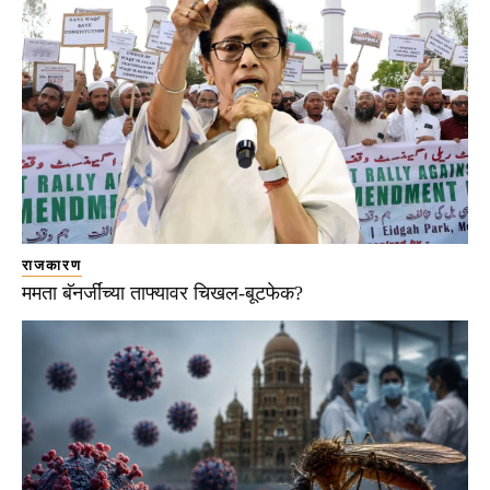
राजकारण
ममता बॅनर्जींच्या ताफ्यावर चिखल-बूटफेक?