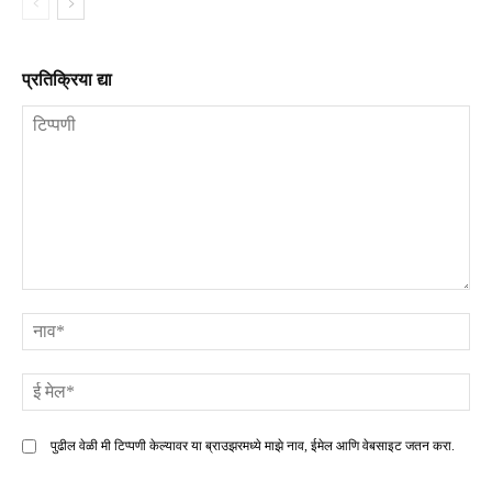
प्रतिक्रिया द्या
टिप्पणी
ना
ई
मे
पुढील वेळी मी टिप्पणी केल्यावर या ब्राउझरमध्ये माझे नाव, ईमेल आणि वेबसाइट जतन करा.