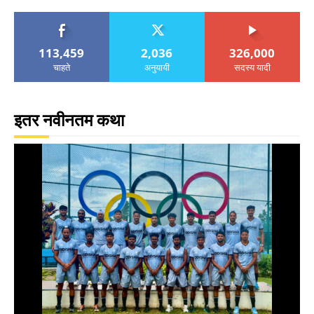
113,459
2,036
326,000
चाहते
अनुयायी
सदस्य यादी
इतर नवीनतम कथा