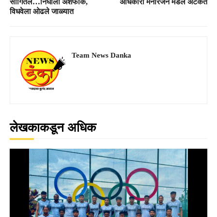
सांगितले…निघाला अशफाक,
अधिकारी मनोरंजन मंडल अटकेत
विधवेला ओढले जाळ्यात
Team News Danka
लेखकाकडून अधिक