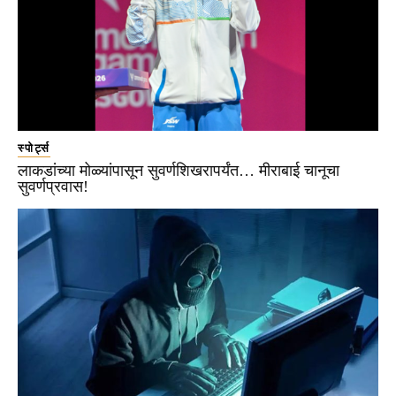
स्पोर्ट्स
लाकडांच्या मोळ्यांपासून सुवर्णशिखरापर्यंत… मीराबाई चानूचा
सुवर्णप्रवास!