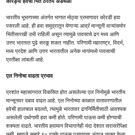
कोरड्या हवेची भिंत ठरतेय अडथळा
भारतीय भूभागाच्या अंतर्गत भागात मोठ्या प्रमाणावर कोरडी हवा
पसरली आहे. ही हवा समुद्रातून येणाऱ्या आर्द्र मान्सूनी वाऱ्यांसमोर
भिंतीसारखी उभी राहिली असून त्यामुळे पावसाचे ढग मध्य आणि
उत्तर भारतात पुढे सरकू शकत नाहीत. परिणामी महाराष्ट्र, विदर्भ,
मध्य प्रदेश आणि उत्तर भारतातील अनेक भागांमध्ये पावसाची
प्रतीक्षा लांबली आहे.
एल निनोचा वाढता प्रभाव
प्रशांत महासागरात विकसित होत असलेल्या एल निनोमुळे भारतीय
मान्सूनवर दबाव वाढत आहे. एल निनोच्या काळात वातावरणातील
हवेची हालचाल बदलते, त्यामुळे भारतावर ढगनिर्मितीसाठी आवश्यक
असलेली उर्ध्वगामी हवा कमी होते. परिणामी पाऊस कमी होण्याची
शक्यता वाढते. भारतीय हवामान विभागानेही यंदा देशात सरासरीपेक्षा
कमी, म्हणजे सुमारे ९० टक्के पाऊस पडण्याचा अंदाज व्यक्त केला