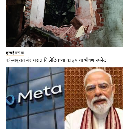
क्राईमनामा
कोल्हापूरात बंद घरात जिलेटिनच्या काड्यांचा भीषण स्फोट