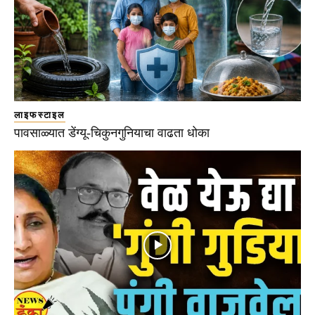
लाइफस्टाइल
पावसाळ्यात डेंग्यू-चिकुनगुनियाचा वाढता धोका