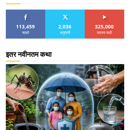
113,459
2,036
325,000
चाहते
अनुयायी
सदस्य यादी
इतर नवीनतम कथा