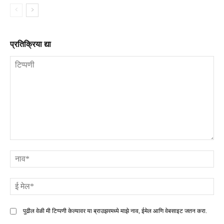
प्रतिक्रिया द्या
टिप्पणी
ना
ई
मे
पुढील वेळी मी टिप्पणी केल्यावर या ब्राउझरमध्ये माझे नाव, ईमेल आणि वेबसाइट जतन करा.