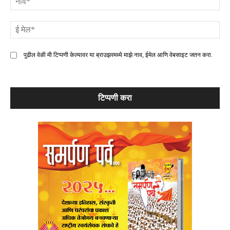
ई
मे
पुढील वेळी मी टिप्पणी केल्यावर या ब्राउझरमध्ये माझे नाव, ईमेल आणि वेबसाइट जतन करा.