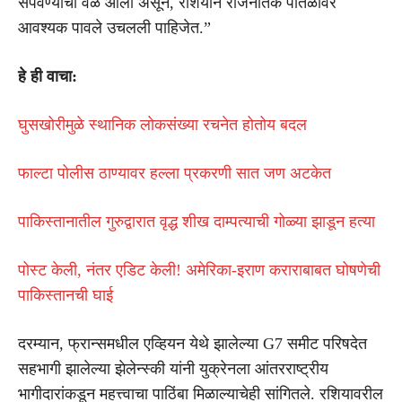
संपवण्याची वेळ आली असून, रशियाने राजनैतिक पातळीवर
आवश्यक पावले उचलली पाहिजेत.”
हे ही वाचा:
घुसखोरीमुळे स्थानिक लोकसंख्या रचनेत होतोय बदल
फाल्टा पोलीस ठाण्यावर हल्ला प्रकरणी सात जण अटकेत
पाकिस्तानातील गुरुद्वारात वृद्ध शीख दाम्पत्याची गोळ्या झाडून हत्या
पोस्ट केली, नंतर एडिट केली! अमेरिका-इराण कराराबाबत घोषणेची
पाकिस्तानची घाई
दरम्यान, फ्रान्समधील एव्हियन येथे झालेल्या G7 समीट परिषदेत
सहभागी झालेल्या झेलेन्स्की यांनी युक्रेनला आंतरराष्ट्रीय
भागीदारांकडून महत्त्वाचा पाठिंबा मिळाल्याचेही सांगितले. रशियावरील