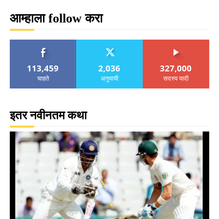
आम्हाला follow करा
113,459
2,036
327,000
चाहते
अनुयायी
सदस्य यादी
इतर नवीनतम कथा