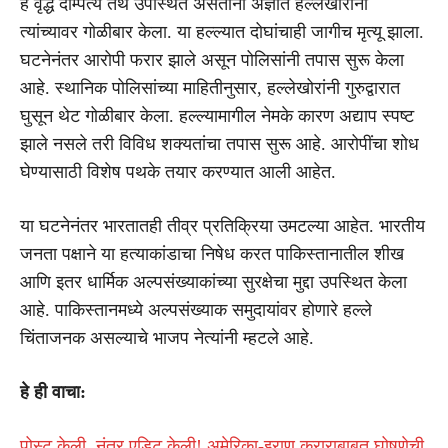
हे वृद्ध दाम्पत्य तेथे उपस्थित असताना अज्ञात हल्लेखोरांनी
त्यांच्यावर गोळीबार केला. या हल्ल्यात दोघांचाही जागीच मृत्यू झाला.
घटनेनंतर आरोपी फरार झाले असून पोलिसांनी तपास सुरू केला
आहे. स्थानिक पोलिसांच्या माहितीनुसार, हल्लेखोरांनी गुरुद्वारात
घुसून थेट गोळीबार केला. हल्ल्यामागील नेमके कारण अद्याप स्पष्ट
झाले नसले तरी विविध शक्यतांचा तपास सुरू आहे. आरोपींचा शोध
घेण्यासाठी विशेष पथके तयार करण्यात आली आहेत.
या घटनेनंतर भारतातही तीव्र प्रतिक्रिया उमटल्या आहेत. भारतीय
जनता पक्षाने या हत्याकांडाचा निषेध करत पाकिस्तानातील शीख
आणि इतर धार्मिक अल्पसंख्याकांच्या सुरक्षेचा मुद्दा उपस्थित केला
आहे. पाकिस्तानमध्ये अल्पसंख्याक समुदायांवर होणारे हल्ले
चिंताजनक असल्याचे भाजप नेत्यांनी म्हटले आहे.
हे ही वाचा:
पोस्ट केली, नंतर एडिट केली! अमेरिका-इराण कराराबाबत घोषणेची