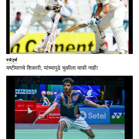
स्पोर्ट्स
यष्टीमागचे शिकारी; यांच्यापुढे चुकीला माफी नाही!