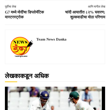
पूर्वीचा लेख
आणि मागील लेख
G7 मध्ये मोदींचा डिप्लोमॅटिक
चांदी आयातीत ८२% घसरण;
मास्टरस्ट्रोक
शुल्कवाढीचा मोठा परिणाम
Team News Danka
लेखकाकडून अधिक