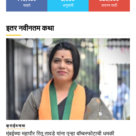
चाहते
अनुयायी
सदस्य यादी
इतर नवीनतम कथा
क्राईमनामा
मुंबईच्या महापौर रितू तावडे यांना पुन्हा बॉम्बस्फोटाची धमकी