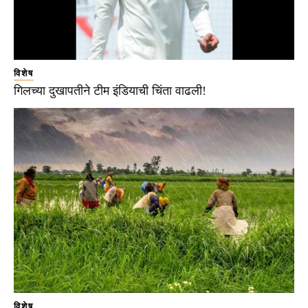
विशेष
गिलच्या दुखापतीने टीम इंडियाची चिंता वाढली!
विशेष