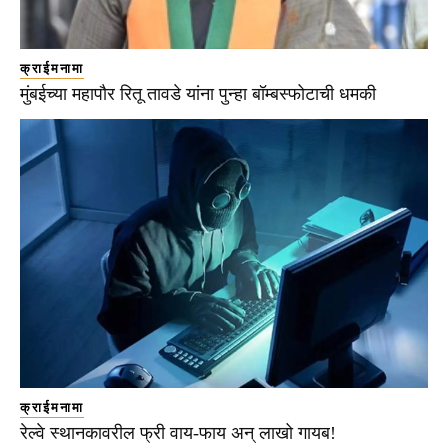
क्राईमनामा
मुंबईच्या महापौर रितू तावडे यांना पुन्हा बॉम्बस्फोटाची धमकी
क्राईमनामा
रेल्वे स्थानकावरील फ्री वाय-फाय अन् लाखो गायब!