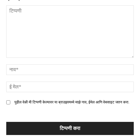
टिप्पणी
ना
ई
मे
पुढील वेळी मी टिप्पणी केल्यावर या ब्राउझरमध्ये माझे नाव, ईमेल आणि वेबसाइट जतन करा.