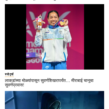
स्पोर्ट्स
लाकडांच्या मोळ्यांपासून सुवर्णशिखरापर्यंत… मीराबाई चानूचा
सुवर्णप्रवास!