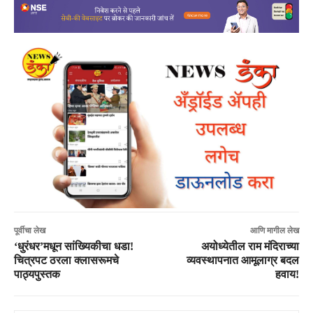
पूर्वीचा लेख
आणि मागील लेख
‘धुरंधर’मधून सांख्यिकीचा धडा!
अयोध्येतील राम मंदिराच्या
चित्रपट ठरला क्लासरूमचे
व्यवस्थापनात आमूलाग्र बदल
पाठ्यपुस्तक
हवाय!