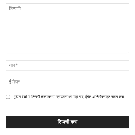
टिप्पणी
ना
ई
मे
पुढील वेळी मी टिप्पणी केल्यावर या ब्राउझरमध्ये माझे नाव, ईमेल आणि वेबसाइट जतन करा.