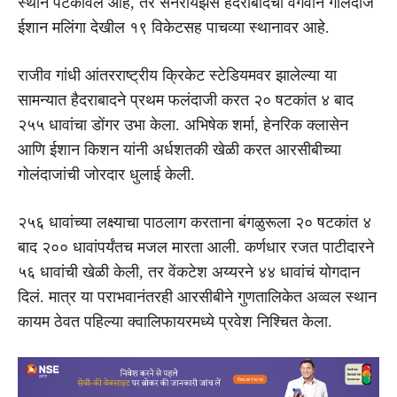
स्थान पटकावलं आहे, तर सनरायझर्स हैदराबादचा वेगवान गोलंदाज
ईशान मलिंगा देखील १९ विकेटसह पाचव्या स्थानावर आहे.
राजीव गांधी आंतरराष्ट्रीय क्रिकेट स्टेडियमवर झालेल्या या
सामन्यात हैदराबादने प्रथम फलंदाजी करत २० षटकांत ४ बाद
२५५ धावांचा डोंगर उभा केला. अभिषेक शर्मा, हेनरिक क्लासेन
आणि ईशान किशन यांनी अर्धशतकी खेळी करत आरसीबीच्या
गोलंदाजांची जोरदार धुलाई केली.
२५६ धावांच्या लक्ष्याचा पाठलाग करताना बंगळुरूला २० षटकांत ४
बाद २०० धावांपर्यंतच मजल मारता आली. कर्णधार रजत पाटीदारने
५६ धावांची खेळी केली, तर वेंकटेश अय्यरने ४४ धावांचं योगदान
दिलं. मात्र या पराभवानंतरही आरसीबीने गुणतालिकेत अव्वल स्थान
कायम ठेवत पहिल्या क्वालिफायरमध्ये प्रवेश निश्चित केला.