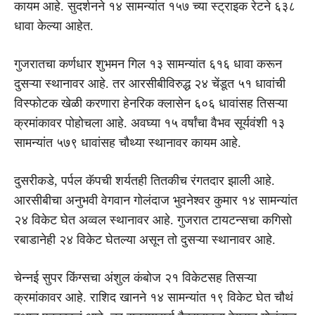
कायम आहे. सुदर्शनने १४ सामन्यांत १५७ च्या स्ट्राइक रेटने ६३८
धावा केल्या आहेत.
गुजरातचा कर्णधार शुभमन गिल १३ सामन्यांत ६१६ धावा करून
दुसऱ्या स्थानावर आहे. तर आरसीबीविरुद्ध २४ चेंडूत ५१ धावांची
विस्फोटक खेळी करणारा हेनरिक क्लासेन ६०६ धावांसह तिसऱ्या
क्रमांकावर पोहोचला आहे. अवघ्या १५ वर्षांचा वैभव सूर्यवंशी १३
सामन्यांत ५७९ धावांसह चौथ्या स्थानावर कायम आहे.
दुसरीकडे, पर्पल कॅपची शर्यतही तितकीच रंगतदार झाली आहे.
आरसीबीचा अनुभवी वेगवान गोलंदाज भुवनेश्वर कुमार १४ सामन्यांत
२४ विकेट घेत अव्वल स्थानावर आहे. गुजरात टायटन्सचा कगिसो
रबाडानेही २४ विकेट घेतल्या असून तो दुसऱ्या स्थानावर आहे.
चेन्नई सुपर किंग्सचा अंशुल कंबोज २१ विकेटसह तिसऱ्या
क्रमांकावर आहे. राशिद खानने १४ सामन्यांत १९ विकेट घेत चौथं