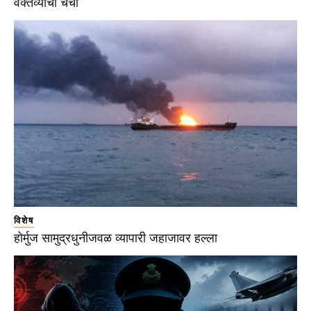
वक्तव्याची चर्चा
विशेष
होर्मुज सामुद्रधुनीजवळ व्यापारी जहाजावर हल्ला