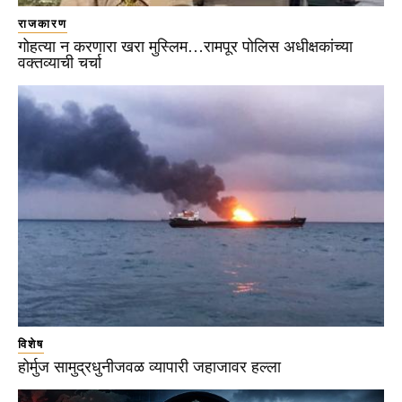
राजकारण
गोहत्या न करणारा खरा मुस्लिम…रामपूर पोलिस अधीक्षकांच्या
वक्तव्याची चर्चा
विशेष
होर्मुज सामुद्रधुनीजवळ व्यापारी जहाजावर हल्ला