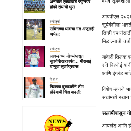
वैभव सूर्यवंशील
अनमोल एक्काकडे ज्युनियर
हॉकी संघाची धुरा
आयपीएल २०२६ मध
स्पोर्ट्स
सूर्यवंशीला भा
सचिनच्या धावांचा गड अजूनही
तिन्ही स्पर्धा
अभेद्य!
मिळाल्याची चर्च
स्पोर्ट्स
लाकडांच्या मोळ्यांपासून
यावेळी तिलक वर
सुवर्णशिखरापर्यंत… मीराबाई
रवि बिश्नोई यां
चानूचा सुवर्णप्रवास!
आणि इंग्लंड मा
विशेष
गिलच्या दुखापतीने टीम
विशेष म्हणजे भा
इंडियाची चिंता वाढली!
संघांमध्ये स्थान
सलामीपासून गो
आयर्लंड आणि इं