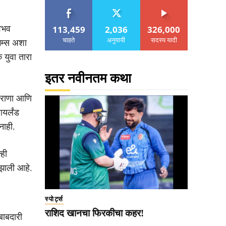
113,459
2,036
326,000
वैभव
चाहते
अनुयायी
सदस्य यादी
ेम्स अशा
 युवा तारा
इतर नवीनतम कथा
त राणा आणि
यर्लंड
नाही.
्ही
ू झाली आहे.
स्पोर्ट्स
राशिद खानचा फिरकीचा कहर!
बाबदारी