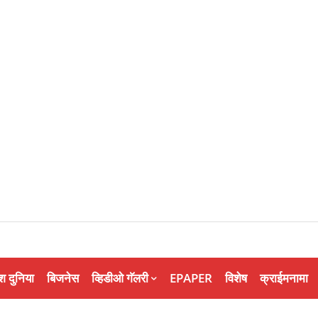
श दुनिया
बिजनेस
व्हिडीओ गॅलरी
EPAPER
विशेष
क्राईमनामा