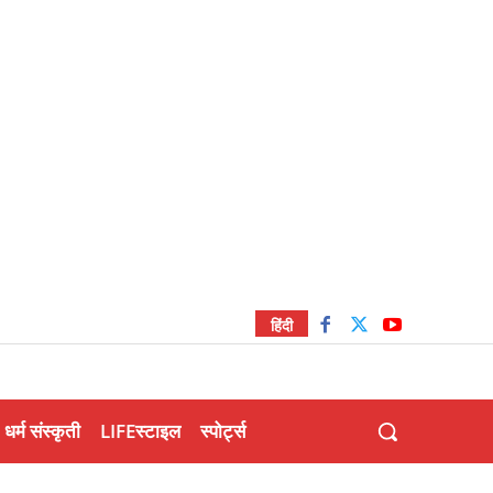
हिंदी
धर्म संस्कृती
LIFEस्टाइल
स्पोर्ट्स