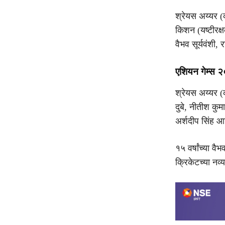
श्रेयस अय्यर (क
किशन (यष्टीरक्ष
वैभव सूर्यवंशी,
एशियन गेम्स 
श्रेयस अय्यर (
दुबे, नीतीश कुमा
अर्शदीप सिंह आण
१५ वर्षांच्या 
क्रिकेटच्या नव्