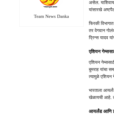
असेल. याशिवाय 
यांसारखे अष्टपै
Team News Danka
फिरकी विभागात व
तर वेगवान गोलं
प्रिन्स यादव य
एशियन गेम्ससाठ
एशियन गेम्ससाठ
बुमराह यांचा स
त्यामुळे एशियन
भारताला आयर्लंड
खेळायची आहे. त
आयर्लंड आणि इ