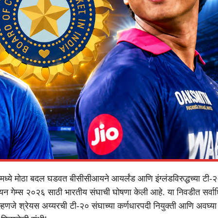
मध्ये मोठा बदल घडवत बीसीसीआयने आयर्लंड आणि इंग्लंडविरुद्धच्या टी-
न गेम्स २०२६ साठी भारतीय संघाची घोषणा केली आहे. या निवडीत सर्वाध
्हणजे श्रेयस अय्यरची टी-२० संघाच्या कर्णधारपदी नियुक्ती आणि अवघ्या 