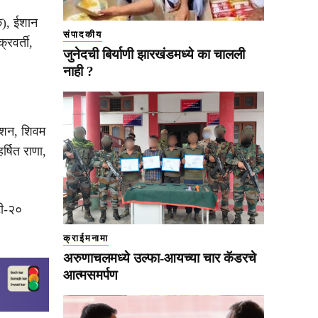
क), ईशान
संपादकीय
्रवर्ती,
जुनेदची बिर्याणी झारखंडमध्ये का चालली
नाही ?
किशन, शिवम
र्षित राणा,
टी-२०
क्राईमनामा
अरुणाचलमध्ये उल्फा-आयच्या चार कॅडरचे
आत्मसमर्पण