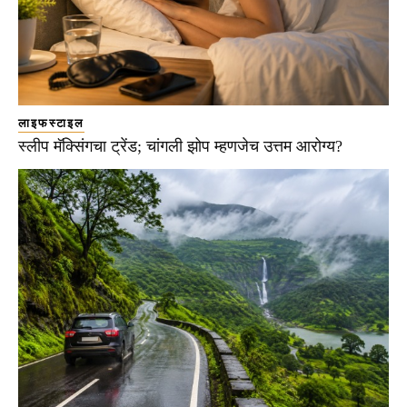
लाइफस्टाइल
स्लीप मॅक्सिंगचा ट्रेंड; चांगली झोप म्हणजेच उत्तम आरोग्य?