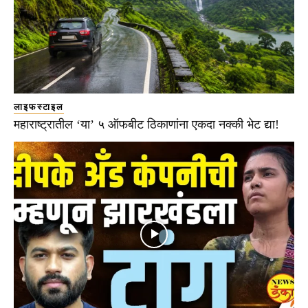
लाइफस्टाइल
महाराष्ट्रातील ‘या’ ५ ऑफबीट ठिकाणांना एकदा नक्की भेट द्या!