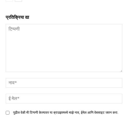
प्रतिक्रिया द्या
टिप्पणी
ना
ई
मे
पुढील वेळी मी टिप्पणी केल्यावर या ब्राउझरमध्ये माझे नाव, ईमेल आणि वेबसाइट जतन करा.