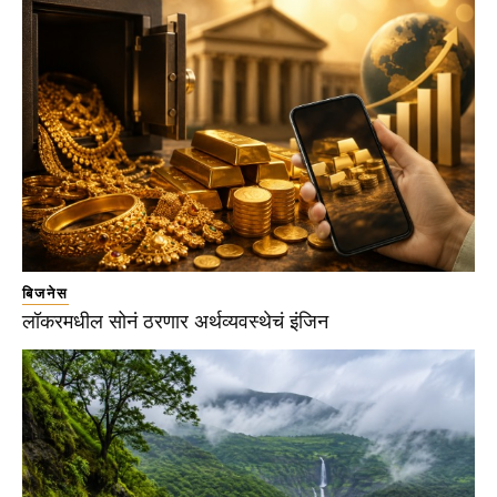
बिजनेस
लॉकरमधील सोनं ठरणार अर्थव्यवस्थेचं इंजिन