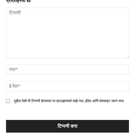
प्रतिक्रिया द्या
टिप्पणी
ना
ई
मे
पुढील वेळी मी टिप्पणी केल्यावर या ब्राउझरमध्ये माझे नाव, ईमेल आणि वेबसाइट जतन करा.