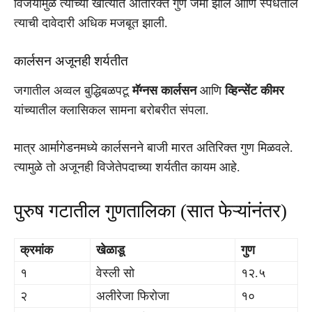
विजयामुळे त्याच्या खात्यात अतिरिक्त गुण जमा झाले आणि स्पर्धेतील
त्याची दावेदारी अधिक मजबूत झाली.
कार्लसन अजूनही शर्यतीत
जगातील अव्वल बुद्धिबळपटू
मॅग्नस कार्लसन
आणि
व्हिन्सेंट कीमर
यांच्यातील क्लासिकल सामना बरोबरीत संपला.
मात्र आर्मागेडनमध्ये कार्लसनने बाजी मारत अतिरिक्त गुण मिळवले.
त्यामुळे तो अजूनही विजेतेपदाच्या शर्यतीत कायम आहे.
पुरुष गटातील गुणतालिका (सात फेऱ्यांनंतर)
क्रमांक
खेळाडू
गुण
१
वेस्ली सो
१२.५
२
अलीरेजा फिरोजा
१०