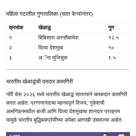
महिला गटातील गुणतालिका (सात फेऱ्यांनंतर)
क्रमांक
खेळाडू
गुण
१
बिबिसारा अस्सौबायेवा
१२.५
२
दिव्या देशमुख
१०
३
अॅना मुजिचुक
९.५
भारतीय खेळाडूंची दमदार कामगिरी
नॉर्वे चेस २०२६ मध्ये भारतीय खेळाडू सातत्याने चमकदार कामगिरी
करत आहेत. प्रग्गनानंदाचा महत्त्वपूर्ण विजय, गुकेशची
आर्मागेडनमधील बाजी आणि दिव्या देशमुखचा शानदार पराक्रम
यामुळे भारतीय बुद्धिबळप्रेमींच्या अपेक्षा आणखी उंचावल्या आहेत.