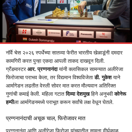
नॉर्वे चेस २०२६ स्पर्धेच्या सातव्या फेरीत भारतीय खेळाडूंनी दमदार
कामगिरी करत पुन्हा एकदा आपली ताकद दाखवून दिली.
ग्रँडमास्टर
आर. प्रग्गनानंदा
यांनी क्लासिकल सामन्यात अलीरेजा
फिरोजाचा पराभव केला, तर विद्यमान विश्वविजेता
डी. गुकेश
याने
आर्मागेडन लढतीत वेस्ली सोवर मात करत मौल्यवान अतिरिक्त
गुणांची कमाई केली. महिला गटात
दिव्या देशमुख
हिने अनुभवी
कोनेरू
हम्पी
ला आर्मागेडनमध्ये पराभूत करून सर्वांचे लक्ष वेधून घेतले.
प्रग्गनानंदाची अचूक चाल, फिरोजावर मात
प्रग्गनानंदा आणि अलीरेजा फिरोजा यांच्यातील सामना दीर्घकाळ