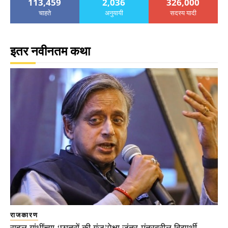
113,459
2,036
326,000
चाहते
अनुयायी
सदस्य यादी
इतर नवीनतम कथा
राजकारण