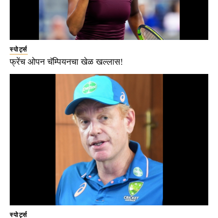
स्पोर्ट्स
फ्रेंच ओपन चॅम्पियनचा खेळ खल्लास!
स्पोर्ट्स