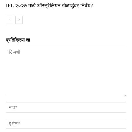
IPL २०२७ मध्ये ऑस्ट्रेलियन खेळाडूंवर निर्बंध?
प्रतिक्रिया द्या
टिप्पणी
ना
ई
मे