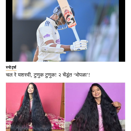
स्पोर्ट्स
चल रे यशस्वी, टुणुक टुणुक! २ चेंडूंत ‘भोपळा’!