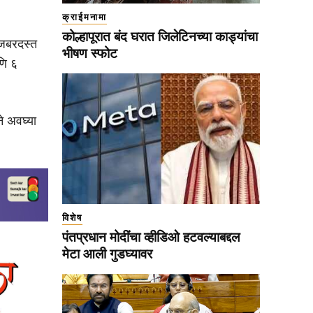
क्राईमनामा
कोल्हापूरात बंद घरात जिलेटिनच्या काड्यांचा
े जबरदस्त
भीषण स्फोट
णि ६
े अवघ्या
विशेष
पंतप्रधान मोदींचा व्हीडिओ हटवल्याबद्दल
मेटा आली गुडघ्यावर