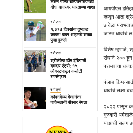
लंडन गोल्फ चॅम्पियनशिपमध्ये
दीक्षा डागरवर भारताच्या आशा
आयपीएल इतिहासा
म्हणून आता श्र
स्पोर्ट्स
७ वेळा पराभवाच
१,३१७ दिवसांचा दुष्काळ
जास्त धावांचं ल
कायम! बाबर आझमचे शतक
पुन्हा हुकले
विशेष म्हणजे, श
स्पोर्ट्स
संघाने २०० हून
श्रीलंकेत टीम इंडियाची
पराभवाचा धक्क
दमदार एंट्री; १५
ऑगस्टपासून कसोटी
रणसंग्राम
पंजाब किंग्ससा
स्पोर्ट्स
धावांचं लक्ष्य 
कॉमनवेल्थ गेम्सनंतर
पाकिस्तानी बॉक्सर बेपत्ता
२०२२ पासून कर्ण
गुरुवारी धर्मशा
याआधी सलग ७ 