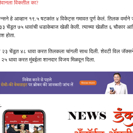
 तैवानला विकतील का?
ियन्सने हे आव्हान १९.५ षटकांत ४ विकेट्स गमावत पूर्ण केलं. तिलक वर्मान
 चेंडूत ७५ धावांची धडाकेबाज खेळी केली. त्याच्या खेळीत ६ चौकार आ
ेश होता.
े २३ चेंडूत ४८ धावा करत तिलकला चांगली साथ दिली. शेवटी विल जॅक्सन
द २५ धावा करत मुंबईला शानदार विजय मिळवून दिला.