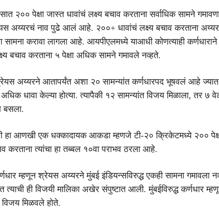
त २०० पेक्षा जास्त धावांचं लक्ष्य बचाव करताना सर्वाधिक सामने गमावणा
ेयस अय्यरचं नाव पुढे आलं आहे. २००+ धावांचं लक्ष्य बचाव करताना अय्य
ा सामना करावा लागला आहे. आयपीएलमध्ये याआधी कोणत्याही कर्णधाराने २
क्ष्य बचाव करताना ५ पेक्षा अधिक सामने गमावले नव्हते.
्रेयस अय्यरने आतापर्यंत अशा २० सामन्यांत कर्णधारपद भूषवलं आहे ज्यात त
 अधिक धावा केल्या होत्या. त्यापैकी १२ सामन्यांत विजय मिळाला, तर ७ वे
ा बसला.
ठी हा आणखी एक धक्कादायक आकडा म्हणजे टी-२० क्रिकेटमध्ये २०० पेक्ष
बचाव करताना त्यांचा हा तब्बल १०वा पराभव ठरला आहे.
धार म्हणून श्रेयस अय्यरने मुंबई इंडियन्सविरुद्ध एकही सामना गमावला न
ळेत त्याची ही विजयी मालिका अखेर संपुष्टात आली. मुंबईविरुद्ध कर्णधार म्हण
विजय मिळवले होते.