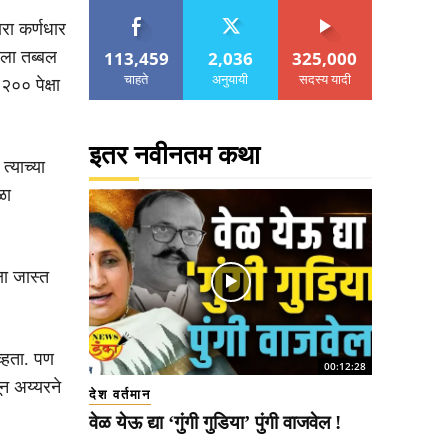
रा कर्णधार
113,459
2,036
325,000
रला तब्बल
चाहते
अनुयायी
सदस्य यादी
०० पेक्षा
इतर नवीनतम कथा
्याच्या
ळा
ा जास्त
व्हता. पण
00:12:28
ून अय्यरने
देश वर्तमान
वेळ येऊ द्या ‘गुंगी गुडिया’ पुंगी वाजवेल !