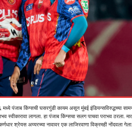
ये पंजाब किंग्सची घसरगुंडी कायम असून मुंबई इंडियन्सविरुद्धच्या सामन्य
ाभव स्वीकारावा लागला. हा पंजाब किंग्सचा सलग पाचवा पराभव ठरला. मात
्णधार श्रेयस अय्यरच्या नावावर एक लाजिरवाणा विक्रमही नोंदवला गेला