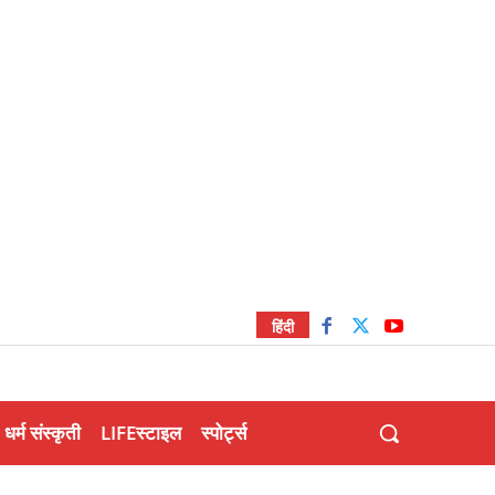
हिंदी
धर्म संस्कृती
LIFEस्टाइल
स्पोर्ट्स