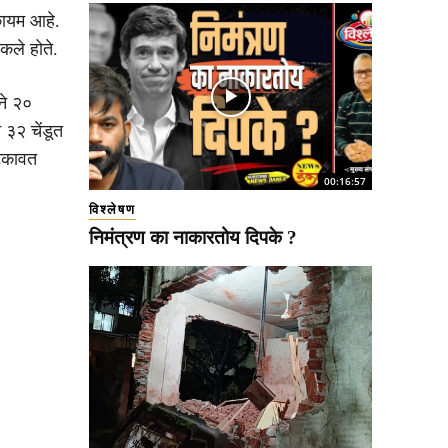
कायम आहे.
कले होते.
ने २०
३२ चेंडूत
फटकावत
00:16:57
विश्लेषण
निमंत्रण का नाकारतोय दिपके ?