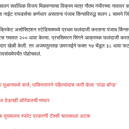
ध सलग सर्वाधिक विजय मिळवण्याचा विक्रम मात्र गौतम गंभीरच्या नावावर 
ा नाईट रायडर्सचा कर्णधार असताना पंजाब किंग्सविरुद्ध सलग ८ सामने जिं
क्रिकेट असोसिएशन स्टेडियममध्ये प्रथम फलंदाजी करताना पंजाब किंग्स
ट्स गमावत २०० धावा केल्या. प्रभसिमरन सिंगने आक्रमक फलंदाजी करत 
नदार खेळी केली. तर अजमतुल्लाह उमरजईने फक्त १७ चेंडूत ३८ धावा 
ावसंख्येपर्यंत पोहोचवलं.
ुआनमध्ये कर्ज; पाकिस्तानने पहिल्यांदाच जारी केला ‘पांडा बॉन्ड’
केज देऊनही ऑरॅकलची माघार
 मुख्यालय स्फोट प्रकरणी टॅक्सी चालकाला अटक