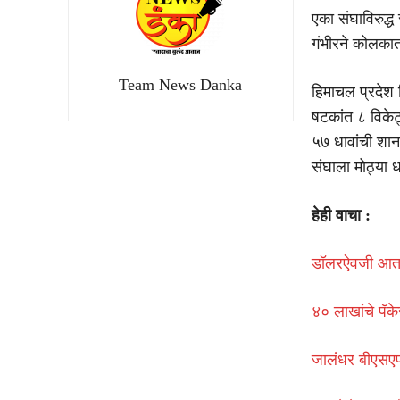
एका संघाविरुद्
गंभीरने कोलकात
Team News Danka
हिमाचल प्रदेश 
षटकांत ८ विके
५७ धावांची शा
संघाला मोठ्या ध
हेही वाचा :
डॉलरऐवजी आता य
४० लाखांचे पॅ
जालंधर बीएसएफ