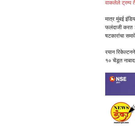
वाकलेले ट्रम्प
मात्र मुंबई इंड
फलंदाजी करत ३३
षटकारांचा समाव
रयान रिकेल्टनन
१० चेंडूत नाबा