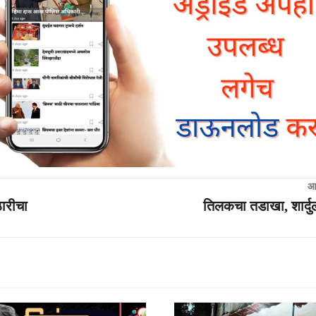
आ
ठारीचा
तिलकचा तडाखा, शार्द