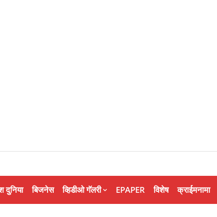
श दुनिया
बिजनेस
व्हिडीओ गॅलरी
EPAPER
विशेष
क्राईमनामा