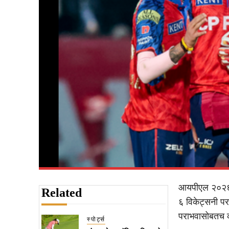
आयपीएल २०२६ मध्
Related
६ विकेट्सनी पर
पराभवासोबतच कर
स्पोर्ट्स