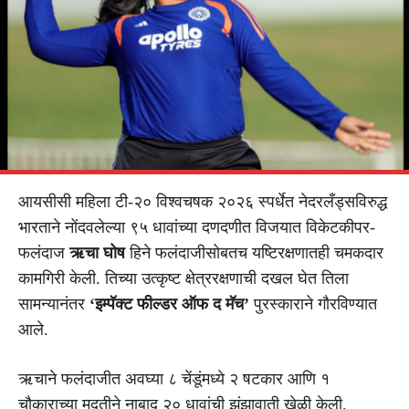
आयसीसी महिला टी-२० विश्वचषक २०२६ स्पर्धेत नेदरलँड्सविरुद्ध
भारताने नोंदवलेल्या ९५ धावांच्या दणदणीत विजयात विकेटकीपर-
फलंदाज
ऋचा घोष
हिने फलंदाजीसोबतच यष्टिरक्षणातही चमकदार
कामगिरी केली. तिच्या उत्कृष्ट क्षेत्ररक्षणाची दखल घेत तिला
सामन्यानंतर
‘इम्पॅक्ट फील्डर ऑफ द मॅच’
पुरस्काराने गौरविण्यात
आले.
ऋचाने फलंदाजीत अवघ्या ८ चेंडूंमध्ये २ षटकार आणि १
चौकाराच्या मदतीने नाबाद २० धावांची झंझावाती खेळी केली.