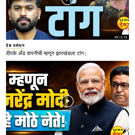
00:12:18
देश वर्तमान
दीपके अँड कंपनीची म्हणून झारखंडला टांग |