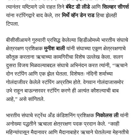
त्यानंतर यष्टिमागे उभे राहत तिने
बॅबेट डी लीडे
आणि
सिल्व्हर सीगर्स
यांना स्टंपिंगद्वारे बाद केले, तर
मिर्थे व्हॅन डेन राड
हिचा झेलही
टिपला.
बीसीसीआयने गुरुवारी प्रसिद्ध केलेल्या व्हिडीओमध्ये भारतीय संघाचे
क्षेत्ररक्षण प्रशिक्षक
मुनीश बाली
यांनी संघाच्या एकूण क्षेत्ररक्षणाचे
कौतुक करताना ऋचाच्या कामगिरीचा विशेष उल्लेख केला. सलग
दुसरा विजय मिळवल्याबद्दल संघाचे अभिनंदन करत त्यांनी, “ऋचाने
दोन स्टंपिंग आणि एक झेल घेतला. विशेषतः नंदिनी शर्माच्या
गोलंदाजीवर केलेले स्टंपिंग अप्रतिम होते. वेगवान गोलंदाजासमोर
उभे राहून बाऊन्सरवर स्टंपिंग करणे ही अत्यंत कौशल्याची बाब
आहे,” असे सांगितले.
भारतीय संघाचे स्ट्रेंथ अँड कंडिशनिंग प्रशिक्षक
निकोलस ली
यांनी
अनोख्या पद्धतीने ऋचाला क्षेत्ररक्षण पदक प्रदान केले. “काही
महिन्यांपासून मैदानावर आणि मैदानाबाहेर ऋचाने घेतलेल्या मेहनतीचे