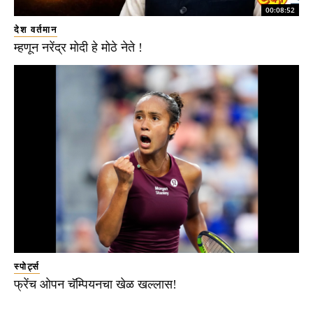
00:08:52
देश वर्तमान
म्हणून नरेंद्र मोदी हे मोठे नेते !
स्पोर्ट्स
फ्रेंच ओपन चॅम्पियनचा खेळ खल्लास!