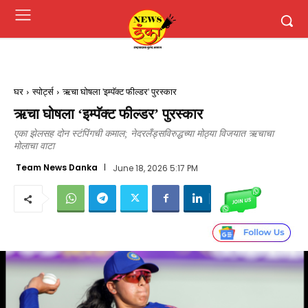
घर
स्पोर्ट्स
ऋचा घोषला 'इम्पॅक्ट फील्डर' पुरस्कार
ऋचा घोषला ‘इम्पॅक्ट फील्डर’ पुरस्कार
एका झेलसह दोन स्टंपिंगची कमाल; नेदरलँड्सविरुद्धच्या मोठ्या विजयात ऋचाचा
मोलाचा वाटा
Team News Danka
June 18, 2026 5:17 PM