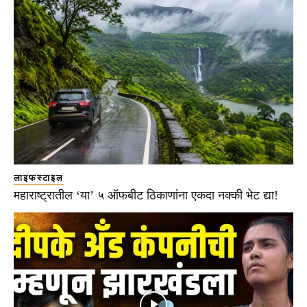
लाइफस्टाइल
महाराष्ट्रातील ‘या’ ५ ऑफबीट ठिकाणांना एकदा नक्की भेट द्या!