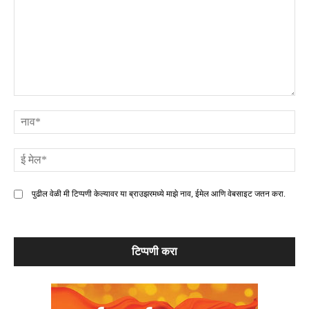
टिप्पणी
ना
ई
मे
पुढील वेळी मी टिप्पणी केल्यावर या ब्राउझरमध्ये माझे नाव, ईमेल आणि वेबसाइट जतन करा.