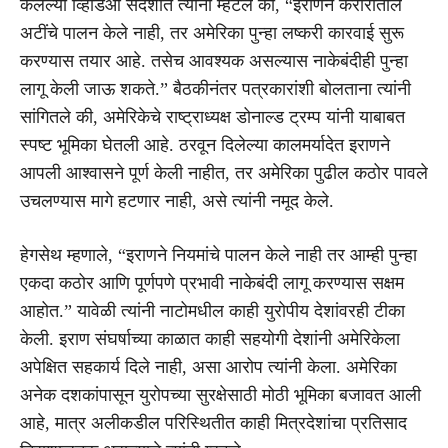
केलेल्या व्हिडिओ संदेशात त्यांनी म्हटले की, “इराणने करारातील
अटींचे पालन केले नाही, तर अमेरिका पुन्हा लष्करी कारवाई सुरू
करण्यास तयार आहे. तसेच आवश्यक असल्यास नाकेबंदीही पुन्हा
लागू केली जाऊ शकते.” बैठकीनंतर पत्रकारांशी बोलताना त्यांनी
सांगितले की, अमेरिकेचे राष्ट्राध्यक्ष डोनाल्ड ट्रम्प यांनी याबाबत
स्पष्ट भूमिका घेतली आहे. ठरवून दिलेल्या कालमर्यादेत इराणने
आपली आश्वासने पूर्ण केली नाहीत, तर अमेरिका पुढील कठोर पावले
उचलण्यास मागे हटणार नाही, असे त्यांनी नमूद केले.
हेगसेथ म्हणाले, “इराणने नियमांचे पालन केले नाही तर आम्ही पुन्हा
एकदा कठोर आणि पूर्णपणे प्रभावी नाकेबंदी लागू करण्यास सक्षम
आहोत.” यावेळी त्यांनी नाटोमधील काही युरोपीय देशांवरही टीका
केली. इराण संघर्षाच्या काळात काही सहयोगी देशांनी अमेरिकेला
अपेक्षित सहकार्य दिले नाही, असा आरोप त्यांनी केला. अमेरिका
अनेक दशकांपासून युरोपच्या सुरक्षेसाठी मोठी भूमिका बजावत आली
आहे, मात्र अलीकडील परिस्थितीत काही मित्रदेशांचा प्रतिसाद