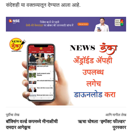
संदेशही या वक्तव्यातून देण्यात आला आहे.
पूर्वीचा लेख
आणि मागील लेख
बॉक्सिंग वर्ल्ड कपमध्ये मीनाक्षीची
ऋचा घोषला ‘इम्पॅक्ट फील्डर’
दमदार आगेकूच
पुरस्कार