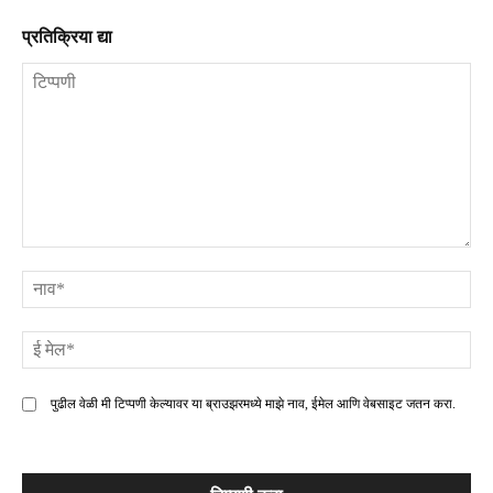
प्रतिक्रिया द्या
टिप्पणी
ना
ई
मे
पुढील वेळी मी टिप्पणी केल्यावर या ब्राउझरमध्ये माझे नाव, ईमेल आणि वेबसाइट जतन करा.