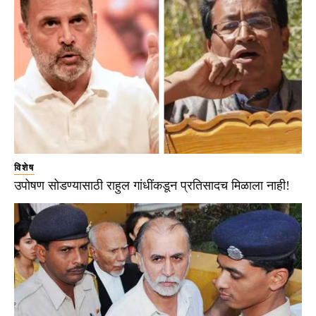
विशेष
उपोषण सोडण्यासाठी राहुल गांधींकडून प्रतिसादच मिळाला नाही!