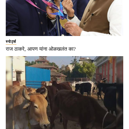
स्पोर्ट्स
राज ठाकरे, आपण यांना ओळखलंत का?