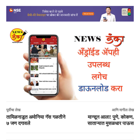
पूर्वीचा लेख
आणि मागील लेख
तामिळनाडूत अमोनिया गॅस गळतीने
मान्सून आला! पुणे, कोकण,
७ जण दगावले
साताऱ्यात मुसळधार पाऊस