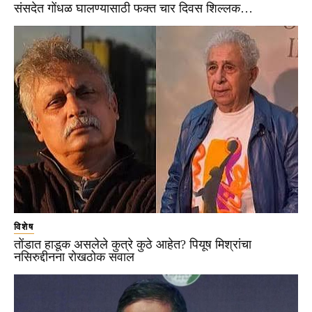
संसदेत गोंधळ घालण्यासाठी फक्त चार दिवस शिल्लक…
विशेष
तोंडात हाडूक असलेले कुत्रे कुठे आहेत? पियूष मिश्रांचा
नसिरुद्दीनना रोखठोक सवाल