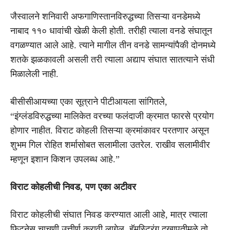
जैस्वालने शनिवारी अफगाणिस्तानविरुद्धच्या तिसऱ्या वनडेमध्ये
नाबाद ११० धावांची खेळी केली होती. तरीही त्याला वनडे संघातून
वगळण्यात आले आहे. त्याने मागील तीन वनडे सामन्यांपैकी दोनमध्ये
शतके झळकावली असली तरी त्याला अद्याप संघात सातत्याने संधी
मिळालेली नाही.
बीसीसीआयच्या एका सूत्राने पीटीआयला सांगितले,
“इंग्लंडविरुद्धच्या मालिकेत वरच्या फलंदाजी क्रमात फारसे प्रयोग
होणार नाहीत. विराट कोहली तिसऱ्या क्रमांकावर परतणार असून
शुभम गिल रोहित शर्मासोबत सलामीला उतरेल. राखीव सलामीवीर
म्हणून इशान किशन उपलब्ध आहे.”
विराट कोहलीची निवड, पण एका अटीवर
विराट कोहलीची संघात निवड करण्यात आली आहे, मात्र त्याला
फिटनेस चाचणी उत्तीर्ण करावी लागेल. हॅमस्ट्रिंग दुखापतीमुळे तो