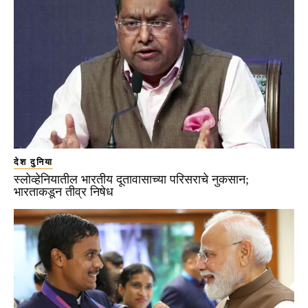
देश दुनिया
स्लोव्हेनियातील भारतीय दूतावासाच्या परिसराचे नुकसान;
भारताकडून तीव्र निषेध