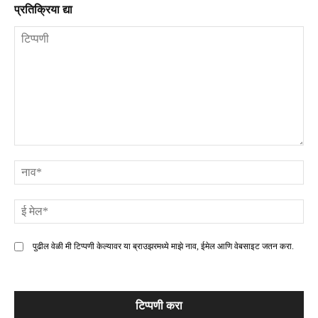
प्रतिक्रिया द्या
टिप्पणी
ना
ई
मे
पुढील वेळी मी टिप्पणी केल्यावर या ब्राउझरमध्ये माझे नाव, ईमेल आणि वेबसाइट जतन करा.