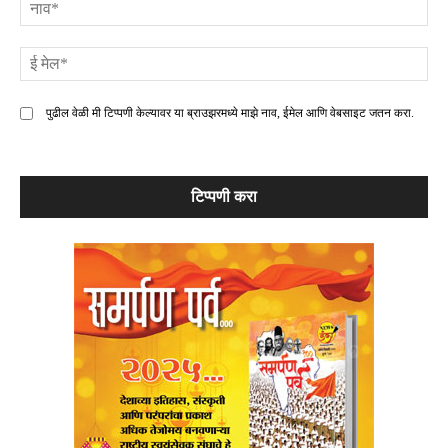
ना
ई
मे
पुढील वेळी मी टिप्पणी केल्यावर या ब्राउझरमध्ये माझे नाव, ईमेल आणि वेबसाइट जतन करा.