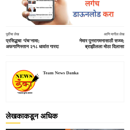
पूर्वीचा लेख
आणि मागील लेख
प्रसिद्धचा ‘पंच’नामा;
नेमार पुनरागमनासाठी सज्ज;
अफगाणिस्तान २१८ धावांत गारद!
ब्राझीलला मोठा दिलासा
Team News Danka
लेखकाकडून अधिक