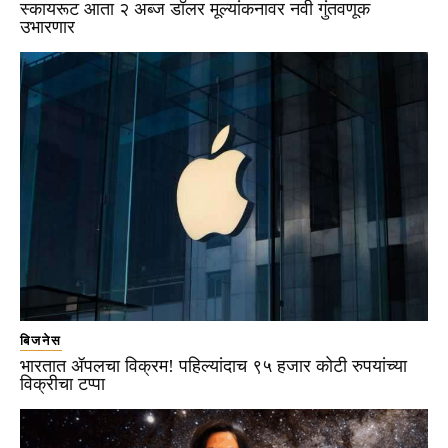
स्कायरूट आता २ अब्ज डॉलर मूल्यांकनावर नवी गुंतवणूक
उभारणार
बिजनेस
भारतात ॲपलचा विक्रम! पहिल्यांदाच ९५ हजार कोटी रुपयांच्या
विक्रीचा टप्पा