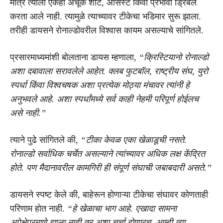
मात्र त्याला एकही अचूक शॉट, असिस्ट किंवा प्रभावी ड्रिबल
करता आले नाही. त्यामुळे त्याच्यावर टीकेचा भडिमार सुरू झाला.
तरीही डायसने रोनाल्डोवरील विश्वास कायम असल्याचे सांगितले.
प्रसारमाध्यमांशी बोलताना डायस म्हणाला,
“क्रिस्टियानो रोनाल्डो
अशा दबावाला सरावलेले आहेत. क्लब फुटबॉल, राष्ट्रीय संघ, युरो
स्पर्धा किंवा विश्वचषक अशा प्रत्येक मोठ्या मंचावर त्यांनी हे
अनुभवले आहे. अशा स्पर्धांमध्ये सर्व काही नेहमी परिपूर्ण होईलच
असे नाही.”
त्याने पुढे सांगितले की,
“टीका केवळ एका खेळाडूची नसते.
रोनाल्डो सर्वाधिक चर्चेत असल्याने त्यांच्यावर अधिक लक्ष केंद्रित
होते. पण मैदानावरील कामगिरी ही संपूर्ण संघाची जबाबदारी असते.”
डायसने स्पष्ट केले की, बाहेरून होणाऱ्या टीकेचा संघावर कोणताही
परिणाम होत नाही.
“हे खेळाचा भाग आहे. एखादा सामना
अपेक्षेप्रमाणे झाला नाही तर अशा चर्चा होणारच. आम्ही त्या