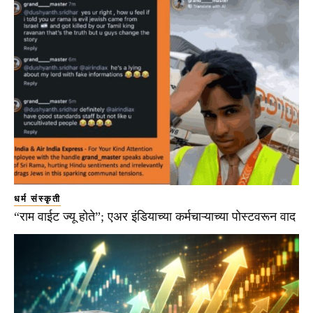
धर्म संस्कृती
“राम वाईट ज्यू होते”; एअर इंडियाच्या कर्मचाऱ्याच्या पोस्टवरून वाद