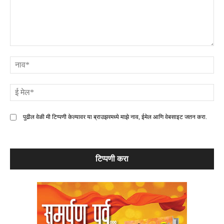
टिप्पणी
ना
ई
मे
पुढील वेळी मी टिप्पणी केल्यावर या ब्राउझरमध्ये माझे नाव, ईमेल आणि वेबसाइट जतन करा.