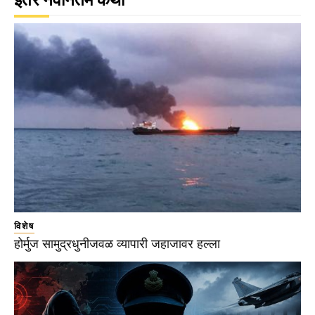
विशेष
होर्मुज सामुद्रधुनीजवळ व्यापारी जहाजावर हल्ला