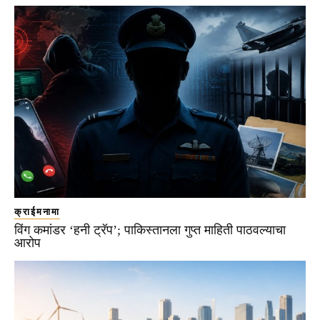
क्राईमनामा
विंग कमांडर ‘हनी ट्रॅप’; पाकिस्तानला गुप्त माहिती पाठवल्याचा
आरोप