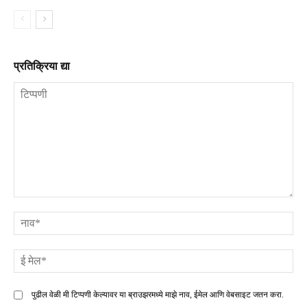
प्रतिक्रिया द्या
टिप्पणी
ना
ई
मे
पुढील वेळी मी टिप्पणी केल्यावर या ब्राउझरमध्ये माझे नाव, ईमेल आणि वेबसाइट जतन करा.