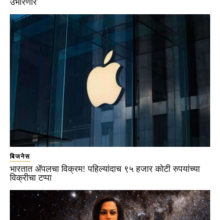
उभारणार
बिजनेस
भारतात ॲपलचा विक्रम! पहिल्यांदाच ९५ हजार कोटी रुपयांच्या
विक्रीचा टप्पा