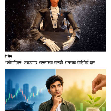
विशेष
‘व्योममित्र’ उघडणार भारताच्या मानवी अंतराळ मोहिमेचे दार