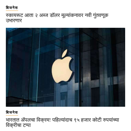
बिजनेस
स्कायरूट आता २ अब्ज डॉलर मूल्यांकनावर नवी गुंतवणूक
उभारणार
बिजनेस
भारतात ॲपलचा विक्रम! पहिल्यांदाच ९५ हजार कोटी रुपयांच्या
विक्रीचा टप्पा