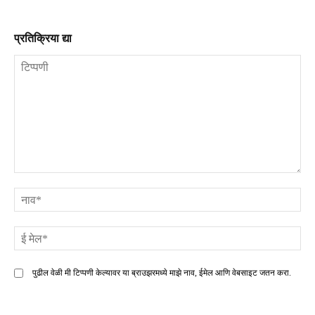
प्रतिक्रिया द्या
टिप्पणी
ना
ई
मे
पुढील वेळी मी टिप्पणी केल्यावर या ब्राउझरमध्ये माझे नाव, ईमेल आणि वेबसाइट जतन करा.