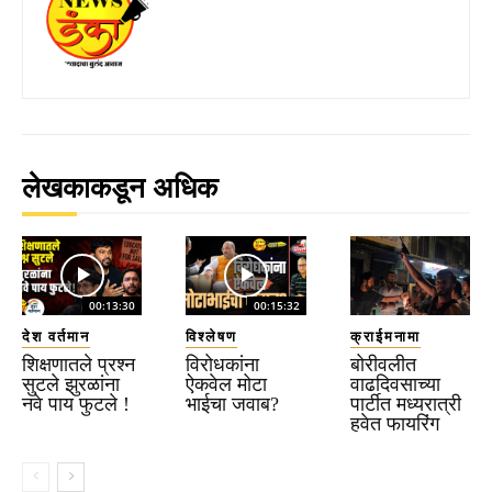
लेखकाकडून अधिक
00:13:30
00:15:32
देश वर्तमान
विश्लेषण
क्राईमनामा
शिक्षणातले प्रश्न
विरोधकांना
बोरीवलीत
सुटले झुरळांना
ऐकवेल मोटा
वाढदिवसाच्या
नवे पाय फुटले !
भाईचा जवाब?
पार्टीत मध्यरात्री
हवेत फायरिंग