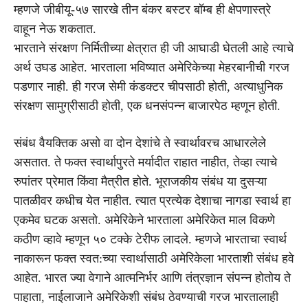
म्हणजे जीबीयू-५७ सारखे तीन बंकर बस्टर बॉम्ब ही क्षेपणास्त्रे
वाहून नेऊ शकतात.
भारताने संरक्षण निर्मितीच्या क्षेत्रात ही जी आघाडी घेतली आहे त्याचे
अर्थ उघड आहेत. भारताला भविष्यात अमेरिकेच्या मेहरबानीची गरज
पडणार नाही. ही गरज सेमी कंडक्टर चीपसाठी होती, अत्याधुनिक
संरक्षण सामुग्रीसाठी होती, एक धनसंपन्न बाजारपेठ म्हणून होती.
संबंध वैयक्तिक असो वा दोन देशांचे ते स्वार्थावरच आधारलेले
असतात. ते फक्त स्वार्थापुरते मर्यादीत राहात नाहीत, तेव्हा त्याचे
रुपांतर प्रेमात किंवा मैत्रीत होते. भूराजकीय संबंध या दुसऱ्या
पातळीवर कधीच येत नाहीत. त्यात प्रत्येक देशाचा नागडा स्वार्थ हा
एकमेव घटक असतो. अमेरिकेने भारताला अमेरिकेत माल विकणे
कठीण व्हावे म्हणून ५० टक्के टेरीफ लादले. म्हणजे भारताचा स्वार्थ
नाकारून फक्त स्वत:च्या स्वार्थासाठी अमेरिकेला भारताशी संबंध हवे
आहेत. भारत ज्या वेगाने आत्मनिर्भर आणि तंत्रज्ञान संपन्न होतोय ते
पाहाता, नाईलाजाने अमेरिकेशी संबंध ठेवण्याची गरज भारतालाही