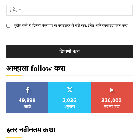
ई
मे
पुढील वेळी मी टिप्पणी केल्यावर या ब्राउझरमध्ये माझे नाव, ईमेल आणि वेबसाइट जतन करा.
आम्हाला follow करा
49,899
2,036
326,000
चाहते
अनुयायी
सदस्य यादी
इतर नवीनतम कथा