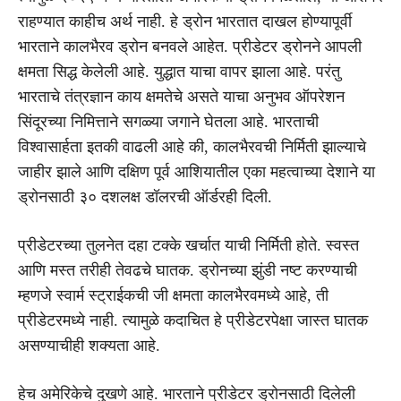
राहण्यात काहीच अर्थ नाही. हे ड्रोन भारतात दाखल होण्यापूर्वी
भारताने कालभैरव ड्रोन बनवले आहेत. प्रीडेटर ड्रोनने आपली
क्षमता सिद्ध केलेली आहे. युद्धात याचा वापर झाला आहे. परंतु
भारताचे तंत्रज्ञान काय क्षमतेचे असते याचा अनुभव ऑपरेशन
सिंदूरच्या निमित्ताने सगळ्या जगाने घेतला आहे. भारताची
विश्वासार्हता इतकी वाढली आहे की, कालभैरवची निर्मिती झाल्याचे
जाहीर झाले आणि दक्षिण पूर्व आशियातील एका महत्वाच्या देशाने या
ड्रोनसाठी ३० दशलक्ष डॉलरची ऑर्डरही दिली.
प्रीडेटरच्या तुलनेत दहा टक्के खर्चात याची निर्मिती होते. स्वस्त
आणि मस्त तरीही तेवढचे घातक. ड्रोनच्या झुंडी नष्ट करण्याची
म्हणजे स्वार्म स्ट्राईकची जी क्षमता कालभैरवमध्ये आहे, ती
प्रीडेटरमध्ये नाही. त्यामुळे कदाचित हे प्रीडेटरपेक्षा जास्त घातक
असण्याचीही शक्यता आहे.
हेच अमेरिकेचे दुखणे आहे. भारताने प्रीडेटर ड्रोनसाठी दिलेली