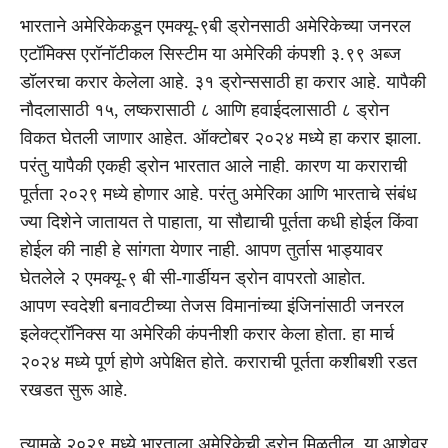
भारताने अमेरिकेकडून एमक्यू-९बी ड्रोनसाठी अमेरिकेच्या जनरल
एटॉमिक्स एरॉनॉटीकल सिस्टीम या अमेरिकी कंपशी ३.९९ अब्ज
डॉलरचा करार केलेला आहे. ३१ ड्रोन्ससाठी हा करार आहे. यापैकी
नौदलासाठी १५, लष्करासाठी ८ आणि हवाईदलासाठी ८ ड्रोन
विकत घेतली जाणार आहेत. ऑक्टोबर २०२४ मध्ये हा करार झाला.
परंतु यापैकी एकही ड्रोन भारतात आले नाही. कारण या कराराची
पूर्तता २०२९ मध्ये होणार आहे. परंतु अमेरिका आणि भारताचे संबंध
ज्या दिशेने जातायत ते पाहाता, या सौद्याची पूर्तता कधी होईल किंवा
होईल की नाही हे सांगता येणार नाही. आपण तुर्तास भाड्यावर
घेतलेले २ एमक्यू-९ बी सी-गार्डीयन ड्रोन वापरतो आहोत.
आपण स्वदेशी बनावटीच्या तेजस विमानांच्या इंजिनांसाठी जनरल
इलेक्ट्रॉनिक्स या अमेरिकी कंपनीशी करार केला होता. हा मार्च
२०२४ मध्ये पूर्ण होणे अपेक्षित होते. कराराची पूर्तता कशीबशी रडत
रखडत सुरू आहे.
त्यामुळे २०२९ मध्ये भारताला अमेरिकेची ड्रोन मिळतील, या आशेवर