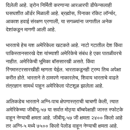
दिलेली आहे. ड्रोन निर्मिती करणाऱ्या आरआरपी डीफेन्सलाही
घसघशीत ऑर्डर मिळाली आहे. ब्रह्मोस, पिनाका रॉकेट लॉर्न्चर,
आकाश हवाई संरक्षण प्रणाली, या सगळ्यांना जगातील अनेक
देशांकडून मागणी आली आहे.
भारताचे हेच यश अमेरिकेला खटकते आहे. नाटो गटातील देश किंवा
पाकिस्तानसारखे देश यांच्याशी अमेरिकेचे संबंध हे एका पातळीवरचे
नाहीत. अमेरिकेची भूमिका बॉससारखी असते. किंवा
रिंगमास्टरसारखीही म्हणता येईल. भारताकडूनही ट्रम्प तिच अपेक्षा
करीत होते. भारताने ते ठामपणे नाकारलेच, शिवाय भारताचे वाढते
तंत्रज्ञान सामर्थ पाहून अमेरिकेला पोटशूळ झालेला आहे.
अलिकडेच भारताने अग्नि-पाच क्षेपणास्त्राची चाचणी केली, त्यात
अमेरिकेच्या जीबीयू-५७ या सर्वात मोठ्या बॉम्बपेक्षाही जास्त स्फोटके
वाहून नेण्याची क्षमता आहे. जीबीयू-५७ जी क्षमता २४०० किलो आहे
तर अग्नि-५ मध्ये ७५०० किलो पेलोड वाहून नेण्याची क्षमता आहे.