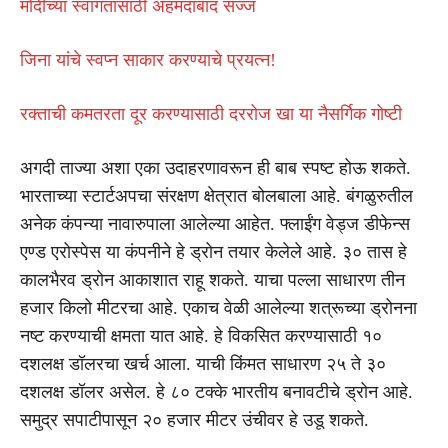
मोदींच्या स्वागतासाठी अहमदाबाद सज्ज
जिना यांचे स्वप्न साकार करण्याचे प्रयत्न!
रक्ताची कमतरता दूर करण्यासाठी दररोज खा या नैसर्गिक गोष्टी
अगदी ताज्या अशा एका उदाहरणावरून ही बाब स्पष्ट होऊ शकते.
भारताच्या स्टार्टअपचा संरक्षण क्षेत्रात बोलबाला आहे. बंगळुरुतील
अनेक कंपन्या नावारुपाला आलेल्या आहेत. फ्लाईंग वेड्ज डीफेन्स
एण्ड एरोस्पेस या कंपनीने हे ड्रोन तयार केलेले आहे. ३० तास हे
कालभैरव ड्रोन आकाशात राहू शकते. याचा पल्ला साधारण तीन
हजार किलो मीटरचा आहे. एकाच वेळी आलेल्या शत्रूच्या ड्रोनना
नष्ट करण्याची क्षमता यात आहे. हे विकसित करण्यासाठी १०
दशलक्ष डॉलरचा खर्च आला. याची किंमत साधारण २५ ते ३०
दशलक्ष डॉलर असेल. हे ८० टक्के भारतीय बनावटीचे ड्रोन आहे.
समुद्र सपाटीपासून २० हजार मीटर उंचीवर हे उडू शकते.