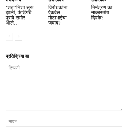
संपादकीय
संपादकीय
संपादकीय
‘शहा’निशा सुरू
विरोधकांना
निमंत्रण का
झाली, फंडिंगचे
ऐकवेल
नाकारतोय
पुरावे समोर
मोटाभाईचा
दिपके?
आले…
जवाब?
प्रतिक्रिया द्या
टिप्पणी
ना