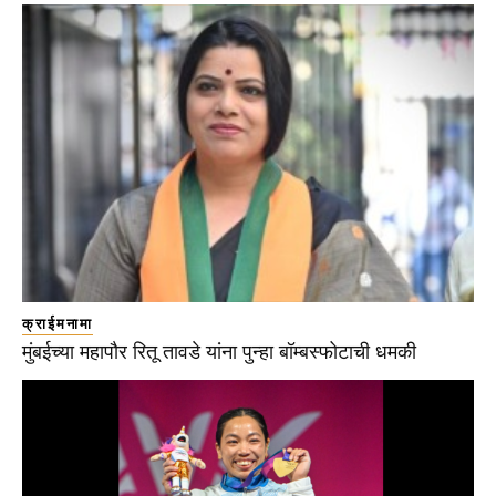
क्राईमनामा
मुंबईच्या महापौर रितू तावडे यांना पुन्हा बॉम्बस्फोटाची धमकी