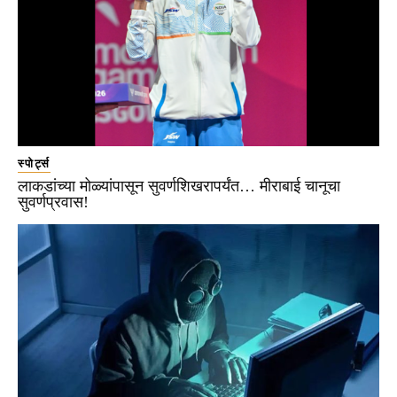
स्पोर्ट्स
लाकडांच्या मोळ्यांपासून सुवर्णशिखरापर्यंत… मीराबाई चानूचा
सुवर्णप्रवास!