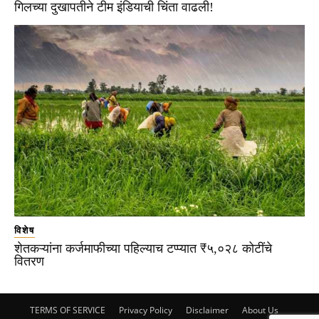
गिलच्या दुखापतीने टीम इंडियाची चिंता वाढली!
विशेष
शेतकऱ्यांना कर्जमाफीच्या पहिल्याच टप्प्यात ₹५,०२८ कोटींचे
वितरण
TERMS OF SERVICE
Privacy Policy
Disclaimer
About Us