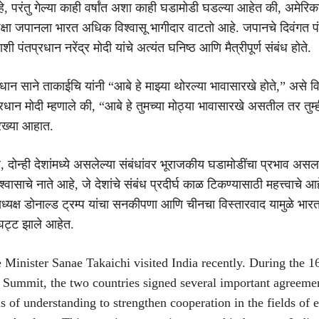
, परंतु गेल्या काही वर्षांत अशा काही घडामोडी घडल्या आहेत की, अमेरि
ंपेक्षा जपानला भारत अधिक विश्वासू भागीदार वाटतो आहे. जपानचे दिवंगत प
ाशी पंतप्रधान नरेंद्र मोदी यांचे अत्यंत घनिष्ठ आणि मैत्रीपूर्ण संबंध होते.
धान साने ताकाईचि यांनी “आबे हे माझ्या थोरल्या भावासारखे होते,” असे व
्रधान मोदी म्हणाले की, “आबे हे तुमच्या मोठ्या भावासारखे असतील तर तुम्ह
ख्या आहात.
े, दोन्ही देशांमध्ये असलेल्या संबंधांवर भूराजकीय घडामोडींचा प्रभाव असल
्वासाचे नाते आहे, जे देशांचे संबंध प्रदीर्घ काळ टिकण्यासाठी महत्त्वाचे आह
्राध्यक्ष डोनाल्ड ट्रम्प यांचा सनकीपणा आणि चीनचा विस्तारवाद यामुळे भा
ट्ट झाले आहेत.
 Minister Sanae Takaichi visited India recently. During the 1
 Summit, the two countries signed several important agreeme
f understanding to strengthen cooperation in the fields of