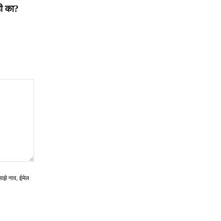
ही का?
माझे नाव, ईमेल