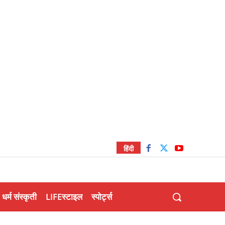
हिंदी
धर्म संस्कृती
LIFEस्टाइल
स्पोर्ट्स