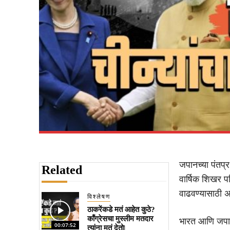
जपानच्या पंतप्
Related
वार्षिक शिखर परि
वाढवण्यासाठी अ
विश्लेषण
ठाकरेंकडे मतं आहेत कुठे?
काँग्रेसचा मुस्लीम मतदार
भारत आणि जपान
00:07:52
त्यांना मतं देतो|