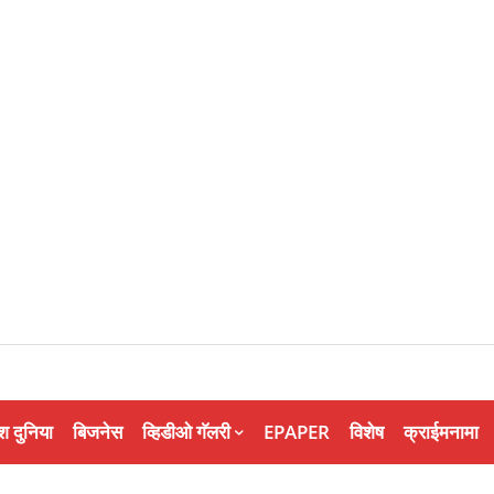
श दुनिया
बिजनेस
व्हिडीओ गॅलरी
EPAPER
विशेष
क्राईमनामा