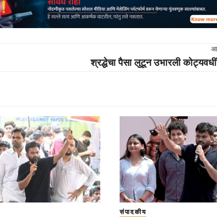
आ
श्रद्धेचा पैसा लुटून उभारली कोट्यवधीं
संपादकीय