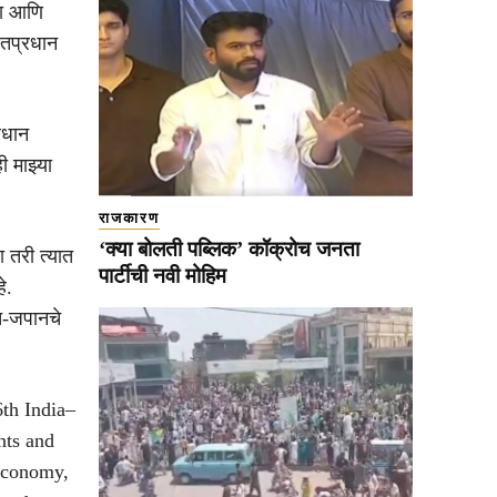
का आणि
ंतप्रधान
िधान
ी माझ्या
राजकारण
‘क्या बोलती पब्लिक’ कॉक्रोच जनता
ा तरी त्यात
पार्टीची नवी मोहिम
े.
रत-जपानचे
6th India–
nts and
 economy,