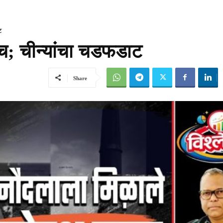
ट
वच; चीन्यांचा चडफडाट
Share