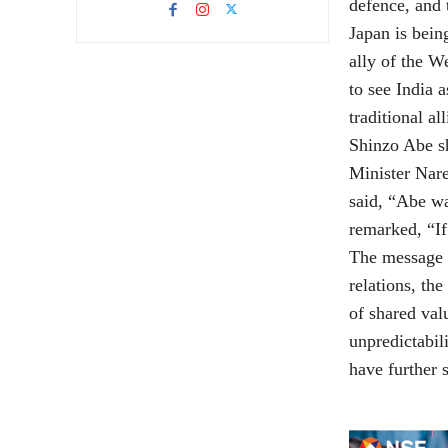
defence, and 
Japan is bein
ally of the W
to see India 
traditional a
Shinzo Abe sh
Minister Nare
said, “Abe wa
remarked, “If
The message w
relations, the
of shared val
unpredictabi
have further 