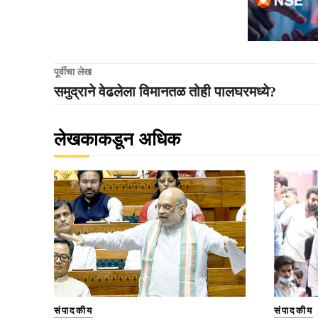
पूर्वीचा लेख
समुद्राने वेढलेला विमानतळ तोही पालघरमध्ये?
लेखकाकडून अधिक
संपादकीय
संपादकीय