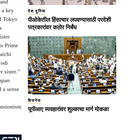
 and
 a key
देश दुनिया
ed Tokyo
पीओकेतील हिंसाचार लपवण्यासाठी परदेशी
पत्रकारांवर कठोर निर्बंध
s
ister
an Prime
aichi
Modi
 sister.”
Japan
d a sense
बिजनेस
ansionism
यूपीआए व्यवहारांवर शुल्काचा मार्ग मोकळा