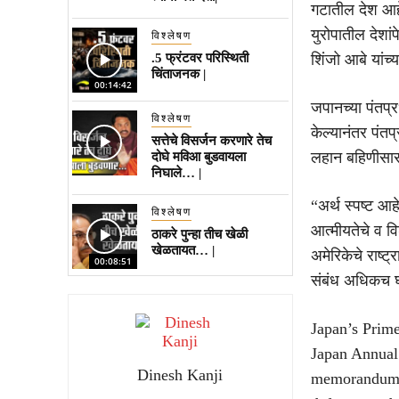
गटातील देश आहे
युरोपातील देशा
विश्लेषण
.5 फ्रंटवर परिस्थिती
शिंजो आबे यांच्य
चिंताजनक |
00:14:42
जपानच्या पंतप्र
विश्लेषण
केल्यानंतर पंतप
सत्तेचे विसर्जन करणारे तेच
लहान बहिणीसार
दोघे मविआ बुडवायला
निघाले… |
“अर्थ स्पष्ट आह
विश्लेषण
आत्मीयतेचे व विश
ठाकरे पुन्हा तीच खेळी
खेळतायत… |
अमेरिकेचे राष्ट
00:08:51
संबंध अधिकच घ
Japan’s Prime
Japan Annual
Dinesh Kanji
memorandums o