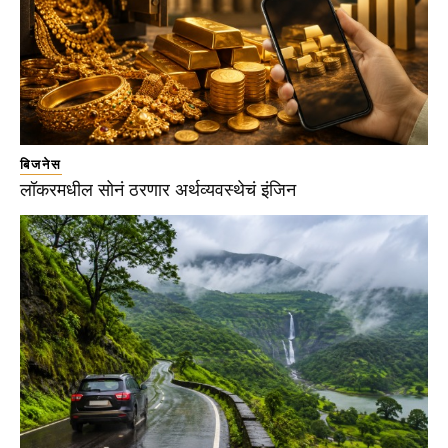
बिजनेस
लॉकरमधील सोनं ठरणार अर्थव्यवस्थेचं इंजिन