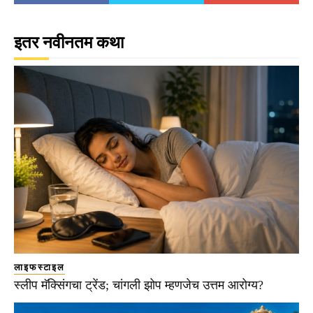
इतर नवीनतम कथा
लाइफस्टाइल
स्लीप मॅक्सिंगचा ट्रेंड; चांगली झोप म्हणजेच उत्तम आरोग्य?