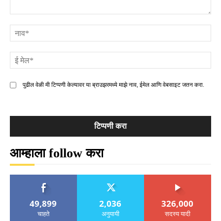
टिप्पणी
ना
ई
मे
पुढील वेळी मी टिप्पणी केल्यावर या ब्राउझरमध्ये माझे नाव, ईमेल आणि वेबसाइट जतन करा.
आम्हाला follow करा
49,899
2,036
326,000
चाहते
अनुयायी
सदस्य यादी