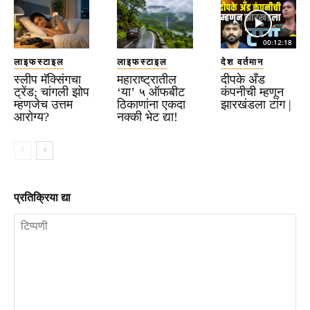
00:12:18
लाइफस्टाइल
लाइफस्टाइल
देश वर्तमान
स्लीप मॅक्सिंगचा
महाराष्ट्रातील
दीपके अँड
ट्रेंड; चांगली झोप
‘या’ ५ ऑफबीट
कंपनीची म्हणून
म्हणजेच उत्तम
ठिकाणांना एकदा
झारखंडला टांग |
आरोग्य?
नक्की भेट द्या!
प्रतिक्रिया द्या