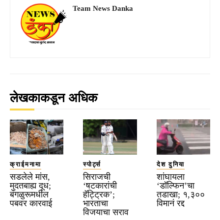
Team News Danka
लेखकाकडून अधिक
क्राईमनामा
स्पोर्ट्स
देश दुनिया
सडलेले मांस,
सिराजची
शांघायला
मुदतबाह्य दूध;
‘षटकारांची
‘डॉल्फिन’चा
बंगळुरूमधील
हॅट्ट्रिक’;
तडाखा; १,३००
पबवर कारवाई
भारताचा
विमानं रद्द
विजयाचा सराव