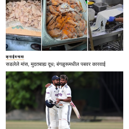
क्राईमनामा
सडलेले मांस, मुदतबाह्य दूध; बंगळुरूमधील पबवर कारवाई