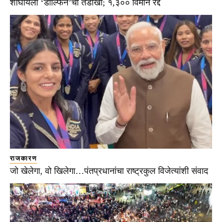
शांघायला ‘डॉल्फिन’चा तडाखा; १,३०० विमानं रद्द
राजकारण
जो खेलेगा, वो खिलेगा…पंतप्रधानांचा राष्ट्रकुल विजेत्यांशी संवाद