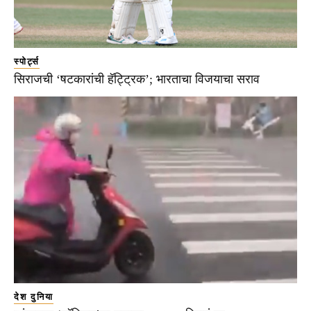
स्पोर्ट्स
सिराजची ‘षटकारांची हॅट्ट्रिक’; भारताचा विजयाचा सराव
देश दुनिया