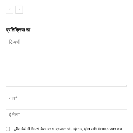
प्रतिक्रिया द्या
टिप्पणी
ना
ई
मे
पुढील वेळी मी टिप्पणी केल्यावर या ब्राउझरमध्ये माझे नाव, ईमेल आणि वेबसाइट जतन करा.