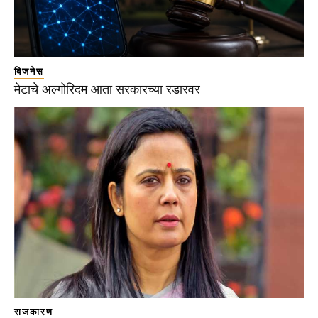
बिजनेस
मेटाचे अल्गोरिदम आता सरकारच्या रडारवर
राजकारण