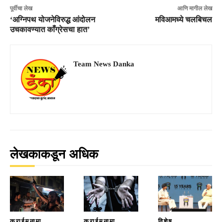
पूर्वीचा लेख
आणि मागील लेख
‘अग्निपथ योजनेविरुद्ध आंदोलन
मविआमध्ये चलबिचल
उचकावण्यात काँग्रेसचा हात’
Team News Danka
लेखकाकडून अधिक
क्राईमनामा
क्राईमनामा
विशेष