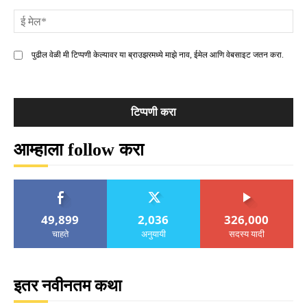
ई
मे
पुढील वेळी मी टिप्पणी केल्यावर या ब्राउझरमध्ये माझे नाव, ईमेल आणि वेबसाइट जतन करा.
आम्हाला follow करा
49,899
2,036
326,000
चाहते
अनुयायी
सदस्य यादी
इतर नवीनतम कथा