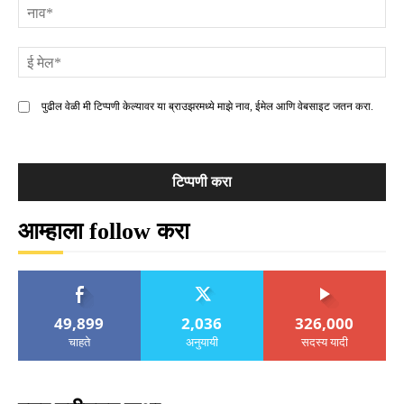
ना
ई
मे
पुढील वेळी मी टिप्पणी केल्यावर या ब्राउझरमध्ये माझे नाव, ईमेल आणि वेबसाइट जतन करा.
आम्हाला follow करा
49,899
2,036
326,000
चाहते
अनुयायी
सदस्य यादी