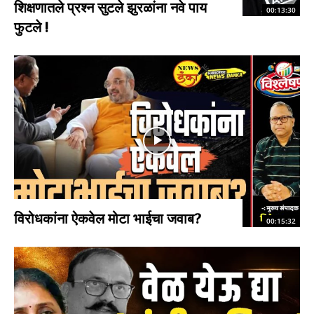
शिक्षणातले प्रश्न सुटले झुरळांना नवे पाय
00:13:30
फुटले !
विरोधकांना ऐकवेल मोटा भाईचा जवाब?
00:15:32