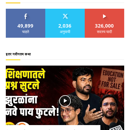
49,899
2,036
326,000
चाहते
अनुयायी
सदस्य यादी
इतर नवीनतम कथा