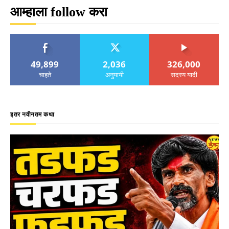
आम्हाला follow करा
49,899
2,036
326,000
चाहते
अनुयायी
सदस्य यादी
इतर नवीनतम कथा