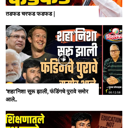
तडफड चरफड फडफड |
‘शहा’निशा सुरू झाली, फंडिंगचे पुरावे समोर
00:12:58
आले..