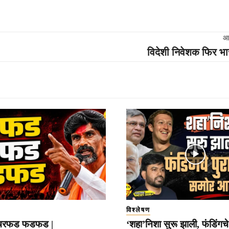
आ
विदेशी निवेशक फिर भार
विश्लेषण
रफड फडफड |
‘शहा’निशा सुरू झाली, फंडिंगचे 