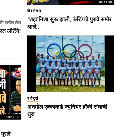
00:12:58
विश्लेषण
‘शहा’निशा सुरू झाली, फंडिंगचे पुरावे समोर
णि मागील लेख
आले..
त लौटेंगे!
स्पोर्ट्स
अनमोल एक्काकडे ज्युनियर हॉकी संघाची
धुरा
00:12:58
पुरावे