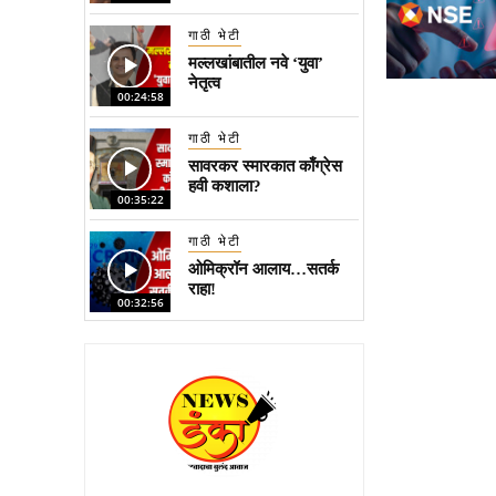
गाठी भेटी
मल्लखांबातील नवे ‘युवा’
नेतृत्व
00:24:58
गाठी भेटी
सावरकर स्मारकात काँग्रेस
हवी कशाला?
00:35:22
गाठी भेटी
ओमिक्रॉन आलाय…सतर्क
राहा!
00:32:56