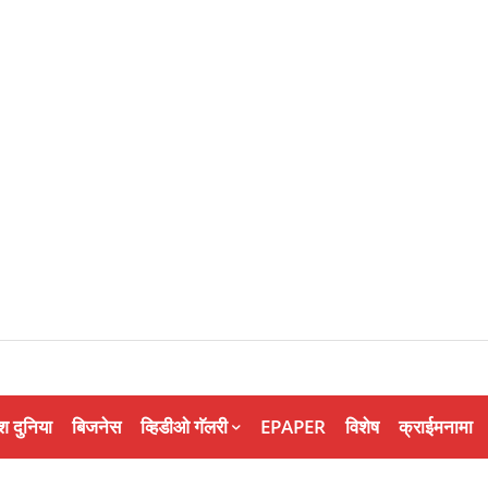
श दुनिया
बिजनेस
व्हिडीओ गॅलरी
EPAPER
विशेष
क्राईमनामा