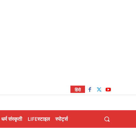
हिंदी
धर्म संस्कृती
LIFEस्टाइल
स्पोर्ट्स