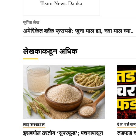
Team News Danka
पूर्वीचा लेख
अमेरिकेत ब्लॅक फ्रायडे: जुना माल द्या, नवा माल घ्या..
लेखकाकडून अधिक
लाइफस्टाइल
देश वर्तमान
इसबगोल ठरतोय ‘सुपरफूड’; पचनापासून
तडफड च