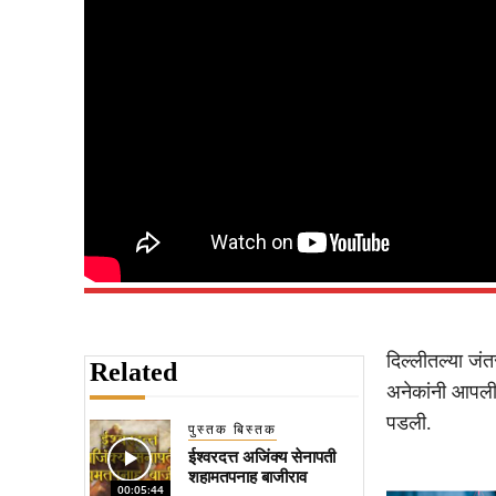
दिल्लीतल्या जंत
Related
अनेकांनी आपली 
पडली.
पुस्तक बिस्तक
ईश्वरदत्त अजिंक्य सेनापती
शहामतपनाह बाजीराव
00:05:44