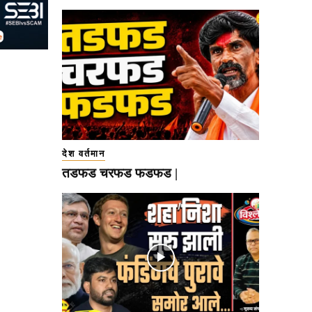
देश वर्तमान
तडफड चरफड फडफड |