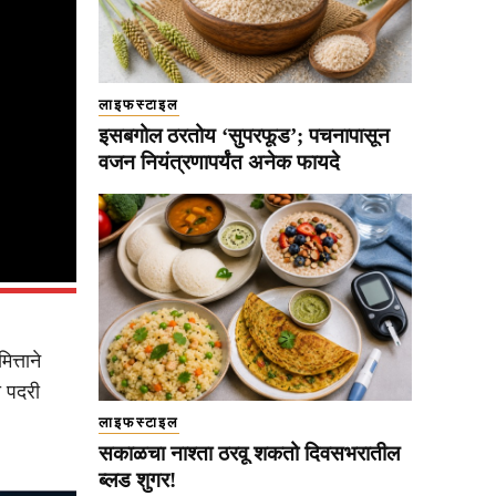
लाइफस्टाइल
इसबगोल ठरतोय ‘सुपरफूड’; पचनापासून
वजन नियंत्रणापर्यंत अनेक फायदे
त्ताने
ी पदरी
लाइफस्टाइल
सकाळचा नाश्ता ठरवू शकतो दिवसभरातील
ब्लड शुगर!