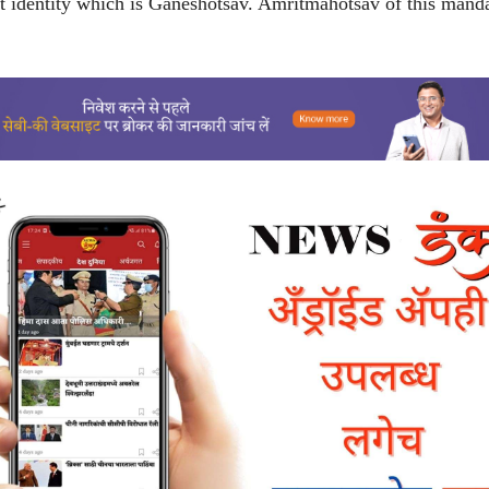
nt identity which is Ganeshotsav. Amritmahotsav of this manda