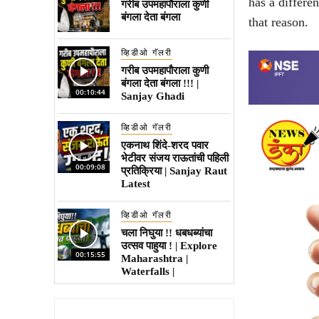
has a differe
गरीब उपमहापौराला कुणी
बंगला देता बंगला
that reason.
व्हिडीओ गॅलरी
गरीब उपमहापौराला कुणी
बंगला देता बंगला !!! |
00:10:44
Sanjay Ghadi
व्हिडीओ गॅलरी
एकनाथ शिंदे-शरद पवार
भेटीवर संजय राऊतांची पहिली
00:09:08
प्रतिक्रिया | Sanjay Raut
Latest
व्हिडीओ गॅलरी
चला निघुया !! धबधब्यांचा
उत्सव पाहुया ! | Explore
00:15:55
Maharashtra |
Waterfalls |