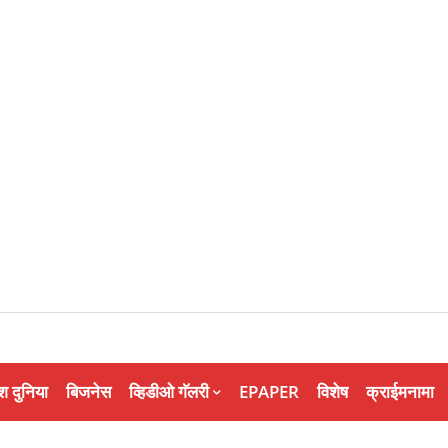
श दुनिया
बिजनेस
व्हिडीओ गॅलरी
EPAPER
विशेष
क्राईमनामा