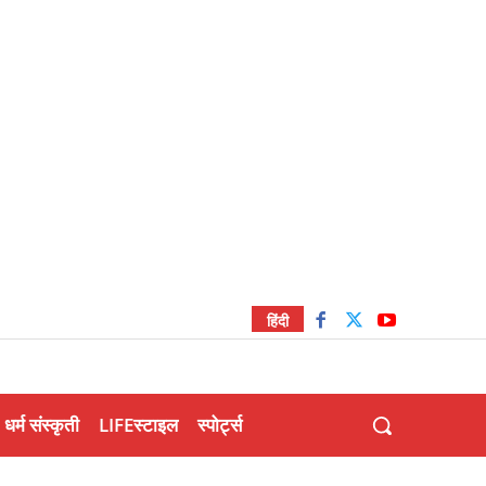
हिंदी
धर्म संस्कृती
LIFEस्टाइल
स्पोर्ट्स