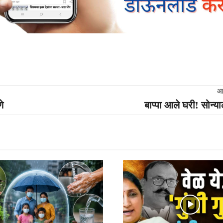
आ
े
बाप्पा आले घरी! सोन्