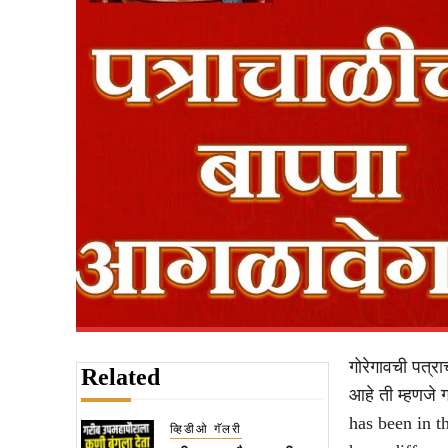
गोरेगावची पत्र
Related
आहे ती म्हणजे 
has been in t
व्हिडीओ गॅलरी