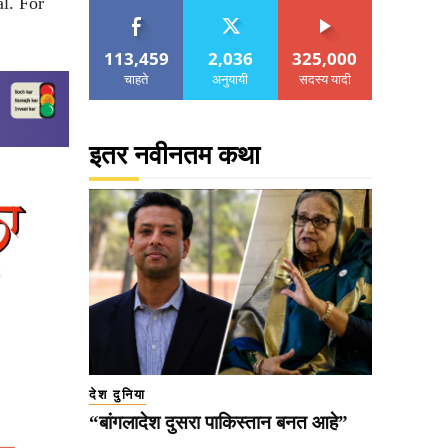
l. For
113,459
2,036
325,000
चाहते
अनुयायी
सदस्य यादी
इतर नवीनतम कथा
देश दुनिया
“बांगलादेश दुसरा पाकिस्तान बनत आहे”