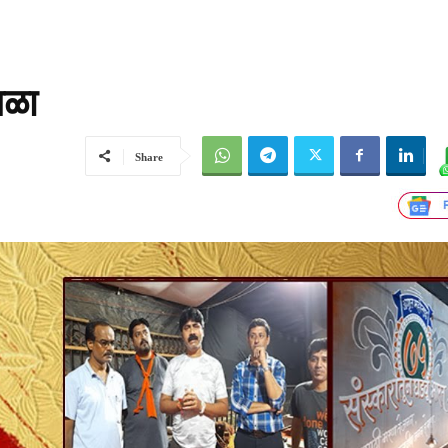
गळा
Share