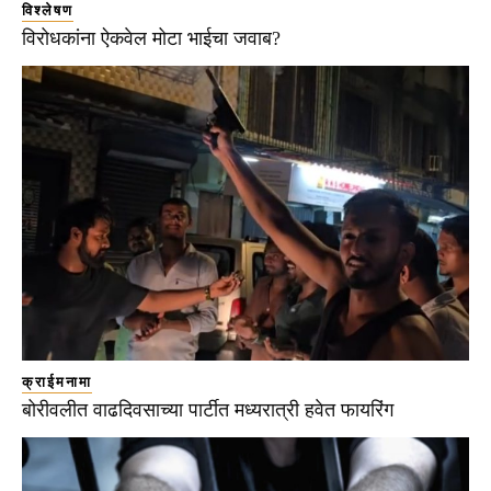
विश्लेषण
विरोधकांना ऐकवेल मोटा भाईचा जवाब?
क्राईमनामा
बोरीवलीत वाढदिवसाच्या पार्टीत मध्यरात्री हवेत फायरिंग