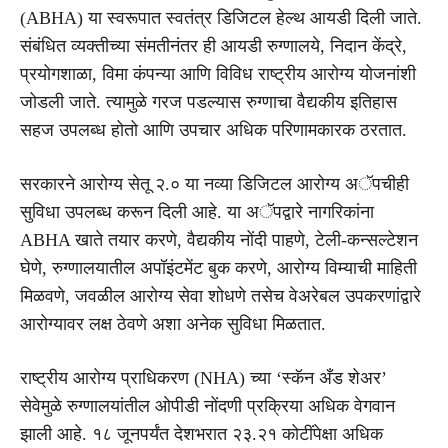
(ABHA) या स्वरूपात स्वतंत्र डिजिटल हेल्थ आयडी दिली जाते.
संबंधित व्यक्तीच्या संमतीनंतर ही आयडी रुग्णालये, निदान केंद्रे,
प्रयोगशाळा, विमा कंपन्या आणि विविध राष्ट्रीय आरोग्य योजनांशी
जोडली जाते. त्यामुळे गरज पडल्यास रुग्णाचा वैद्यकीय इतिहास
सहज उपलब्ध होतो आणि उपचार अधिक परिणामकारक ठरतात.
सरकारने आरोग्य सेतू २.० या नव्या डिजिटल आरोग्य अॅपचीही
सुविधा उपलब्ध करून दिली आहे. या अॅपद्वारे नागरिकांना
ABHA खाते तयार करणे, वैद्यकीय नोंदी पाहणे, टेली-कन्सल्टेशन
घेणे, रुग्णालयातील अपॉइंटमेंट बुक करणे, आरोग्य विम्याची माहिती
मिळवणे, जवळील आरोग्य सेवा शोधणे तसेच वेअरेबल उपकरणांद्वारे
आरोग्यावर लक्ष ठेवणे अशा अनेक सुविधा मिळतात.
राष्ट्रीय आरोग्य प्राधिकरण (NHA) च्या ‘स्कॅन अँड शेअर’
सेवेमुळे रुग्णालयांतील ओपीडी नोंदणी प्रक्रिया अधिक वेगवान
झाली आहे. १८ जूनपर्यंत देशभरात २३.२१ कोटींपेक्षा अधिक