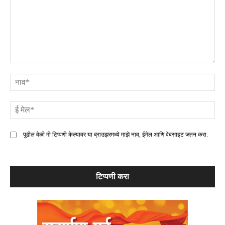
टिप्पणी
ना
ई
मे
पुढील वेळी मी टिप्पणी केल्यावर या ब्राउझरमध्ये माझे नाव, ईमेल आणि वेबसाइट जतन करा.