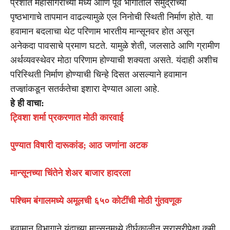
प्रशांत महासागराच्या मध्य आणि पूर्व भागातील समुद्राच्या
पृष्ठभागाचे तापमान वाढल्यामुळे एल निनोची स्थिती निर्माण होते. या
हवामान बदलाचा थेट परिणाम भारतीय मान्सूनवर होत असून
अनेकदा पावसाचे प्रमाण घटते. यामुळे शेती, जलसाठे आणि ग्रामीण
अर्थव्यवस्थेवर मोठा परिणाम होण्याची शक्यता असते. यंदाही अशीच
परिस्थिती निर्माण होण्याची चिन्हे दिसत असल्याने हवामान
तज्ज्ञांकडून सतर्कतेचा इशारा देण्यात आला आहे.
हे ही वाचा:
ट्विशा शर्मा प्रकरणात मोठी कारवाई
पुण्यात विषारी दारूकांड; आठ जणांना अटक
मान्सूनच्या चिंतेने शेअर बाजार हादरला
पश्चिम बंगालमध्ये अमूलची ६५० कोटींची मोठी गुंतवणूक
हवामान विभागाने यंदाच्या मान्सूनमध्ये दीर्घकालीन सरासरीपेक्षा कमी