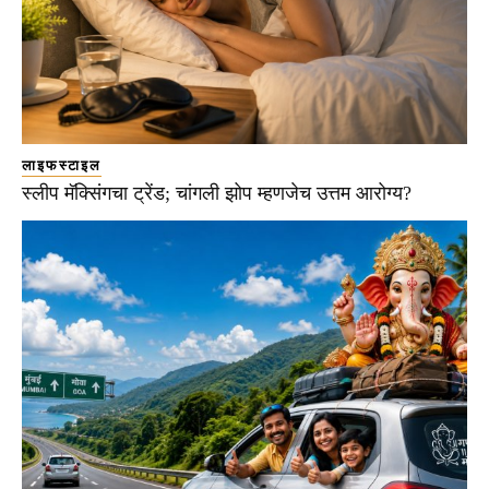
लाइफस्टाइल
स्लीप मॅक्सिंगचा ट्रेंड; चांगली झोप म्हणजेच उत्तम आरोग्य?