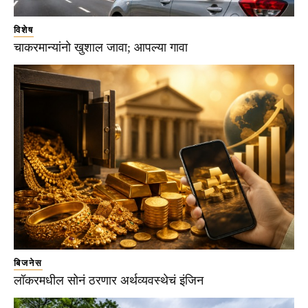
विशेष
चाकरमान्यांनो खुशाल जावा; आपल्या गावा
बिजनेस
लॉकरमधील सोनं ठरणार अर्थव्यवस्थेचं इंजिन