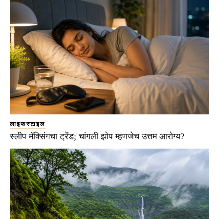
लाइफस्टाइल
स्लीप मॅक्सिंगचा ट्रेंड; चांगली झोप म्हणजेच उत्तम आरोग्य?