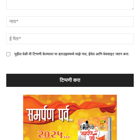
टिप्पणी
ना
ई
मे
पुढील वेळी मी टिप्पणी केल्यावर या ब्राउझरमध्ये माझे नाव, ईमेल आणि वेबसाइट जतन करा.