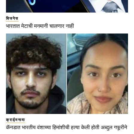
बिजनेस
भारतात मेटाची मनमानी चालणार नाही
क्राईमनामा
कॅनडात भारतीय वंशाच्या हिमांशीची हत्या केली होती अब्दुल गफूरीने