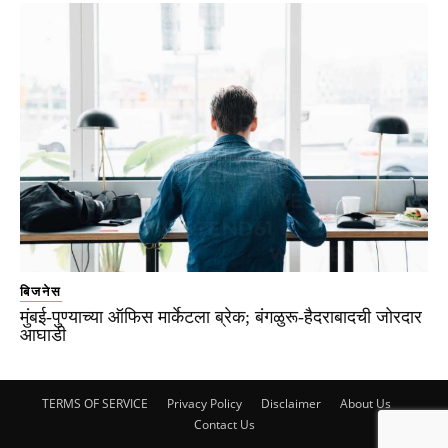
बिजनेस
मुंबई-पुण्याच्या ऑफिस मार्केटला ब्रेक; बंगळुरू-हैदराबादची जोरदार
आघाडी
TERMS OF SERVICE
Privacy Policy
Disclaimer
About Us
Contact Us