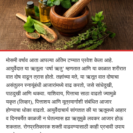
मोसमी वर्षाव आता आपल्या अंतिम टप्प्यात प्रवेश केला आहे.
आयुर्वेदात या ऋतूला ‘वर्षा ऋतु’ म्हणतात आणि या काळात शरीरात
वात दोष वाढून त्रास होतो. तज्ञांच्या मते, या ऋतूत वात दोषाचा
असंतुलन स्नायूंबंधी आजारांमध्ये वाढ करतो, जसे सांधेदुखी,
पाठदुखी आणि थकवा. याशिवाय, पित्ताचा साठा वाढतो ज्यामुळे
यकृत (लिव्हर), पित्ताशय आणि मूत्रमार्गाशी संबंधित आजार
होण्याचा धोका वाढतो. आयुर्वेदाचार्य सांगतात की या ऋतूमध्ये आहार
व दिनचर्येत काळजी न घेतल्यास ह्या ऋतूमुळे लवकर आजार होऊ
शकतात. रोगप्रतिकारक शक्ती वाढवण्यासाठी काही प्रभावी उपाय