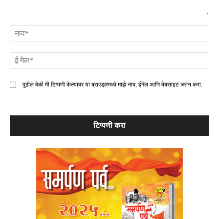
टिप्पणी
ना
ई
मे
पुढील वेळी मी टिप्पणी केल्यावर या ब्राउझरमध्ये माझे नाव, ईमेल आणि वेबसाइट जतन करा.