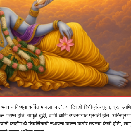
 भगवान विष्णूंना अर्पित मानला जातो. या दिवशी विधीपूर्वक पूजा, व्रत आ
ल प्राप्त होतं. यामुळे बुद्धी, वाणी आणि व्यवसायात प्रगती होते. अग्निपुराण
ी यांनी काशीमध्ये शिवलिंगाची स्थापना करून कठोर तपस्या केली होती, त्यामु