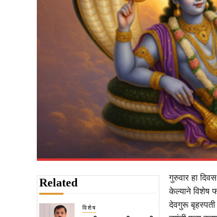
गुरुवार हा दिवस
Related
केल्याने विशेष फ
देवगुरू बृहस्पत
विशेष