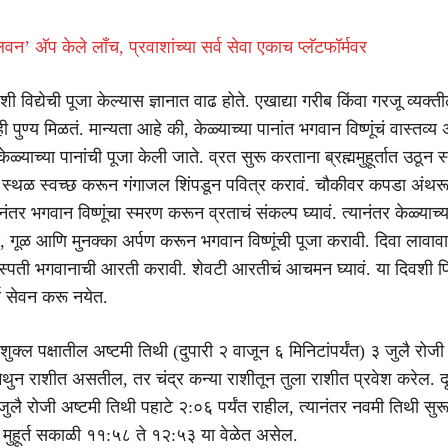
 ‘रेलवन’ अ‍ॅप केले लाँच, प्रवाशांच्या सर्व सेवा एकाच प्लॅटफॉर्मवर
ी विद्येची पूजा केल्यास ज्ञानात वाढ होते. एखाद्या गरीब किंवा गरजू व्यक्त
 पुण्य मिळतं. मान्यता आहे की, केळ्याच्या पानांत भगवान विष्णूंचं वास्तव्य
ी केळ्याच्या पानांची पूजा केली जाते. व्रत सुरू करताना ब्रह्ममुहूर्तात उठून 
जा स्थळ स्वच्छ करून गंगाजल शिंपडून पवित्र करावं. चौकीवर कपडा अंथर
 नंतर भगवान विष्णूंचा स्मरण करून व्रताचं संकल्प घ्यावं. त्यानंतर केळ्याच्
 गूळ आणि मुनक्का अर्पण करून भगवान विष्णूंची पूजा करावी. दिवा लावाव
स्पती भगवानाची आरती करावी. शेवटी आरतीचं आचमन घ्यावं. या दिवशी प
्थ सेवन करू नयेत.
ुक्ल पक्षातील अष्टमी तिथी (दुपारी २ वाजून ६ मिनिटांपर्यंत) ३ जुलै रोज
मिथुन राशीत असतील, तर चंद्र कन्या राशीतून तुला राशीत प्रवेश करेल. द
 जुलै रोजी अष्टमी तिथी पहाटे २:०६ पर्यंत राहील, त्यानंतर नवमी तिथी सुर
ुहूर्त सकाळी ११:५८ ते १२:५३ या वेळेत असेल.