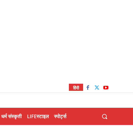
हिंदी
धर्म संस्कृती
LIFEस्टाइल
स्पोर्ट्स