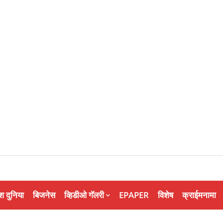
श दुनिया
बिजनेस
व्हिडीओ गॅलरी
EPAPER
विशेष
क्राईमनामा