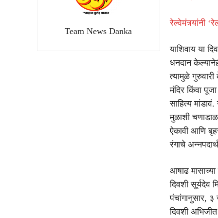
रेल्वेमंत्र्यांनी
Team News Danka
याशिवाय या दिवश
धनदान केल्यानेही
त्यामुळे गुरुवार
मंदिर किंवा पू
साहित्य मांडावं.
मुळाशी चणाडाळ,
ऐकावी आणि बृह
रंगाचे अन्नपदार
आषाढ मासाच्या श
दिवशी सूर्यदेव 
पंचांगानुसार, ३
दिवशी अभिजीत म