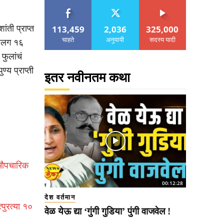
113,459
2,036
325,000
ंती प्राप्त
चाहते
अनुयायी
सदस्य यादी
. सलग १६
फुलांचं
्य प्राप्ती
इतर नवीनतम कथा
ज औपचारिक
00:12:28
देश वर्तमान
्पुरत्या १०
वेळ येऊ द्या ‘गुंगी गुडिया’ पुंगी वाजवेल !