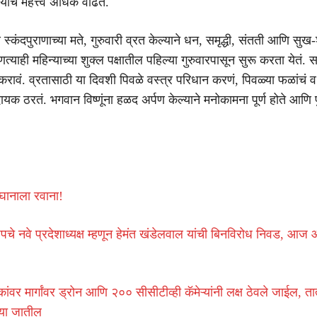
्याचं महत्त्व अधिक वाढतं.
स्कंदपुराणाच्या मते, गुरुवारी व्रत केल्याने धन, समृद्धी, संतती आणि सुख-शा
ोणत्याही महिन्याच्या शुक्ल पक्षातील पहिल्या गुरुवारपासून सुरू करता येतं
त करावं. व्रतासाठी या दिवशी पिवळे वस्त्र परिधान करणं, पिवळ्या फळांचं व 
क ठरतं. भगवान विष्णूंना हळद अर्पण केल्याने मनोकामना पूर्ण होते आणि पुण
 घानाला रवाना!
जपचे नवे प्रदेशाध्यक्ष म्हणून हेमंत खंडेलवाल यांची बिनविरोध निवड, आ
ांवर मार्गांवर ड्रोन आणि २०० सीसीटीव्ही कॅमेऱ्यांनी लक्ष ठेवले जाईल, तात
्या जातील