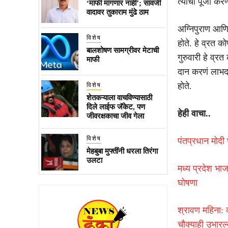
त्यांची पूजा करण
‘माफी मागणार नाही’; सावजी
वादावर तुकाराम मुंढे ठाम
अग्निपुराण आणि 
विशेष
होते. हे व्रत क
बालशोषण सामग्रीवर मेटाची
गुरुवारी हे व्र
माफी
दान करणं लाभदाय
होते.
विशेष
शेतकऱ्याला वाचविण्यासाठी
दिले लाईफ जॅकेट, पण
हेही वाचा..
जीवरक्षकाचा जीव गेला
विशेष
पंतप्रधान मोदी
मेहबुबा मुफ्तींनी धरला तिरंगा
उलटा
मध्य प्रदेश भा
घोषणा
श्रावण महिना: क
चौक्याही उभारल