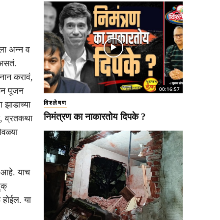
ीला अन्न व
 असतं.
स्नान करावं,
00:16:57
ून पूजन
विश्लेषण
या झाडाच्या
निमंत्रण का नाकारतोय दिपके ?
ा, व्रतकथा
िवळ्या
ी आहे. याच
ृक्
ू होईल. या