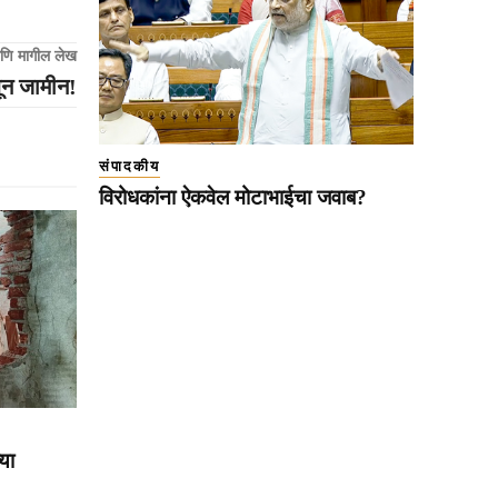
णि मागील लेख
ून जामीन!
संपादकीय
विरोधकांना ऐकवेल मोटाभाईचा जवाब?
या