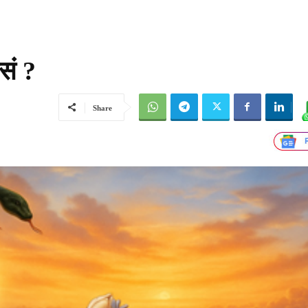
सं ?
Share